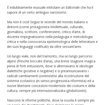
È indubbiamente inusuale intitolare un Editoriale che ha il
sapore di un certo ambiguo narcisismo.
Ma non è così! Seguo le vicende del mondo italiano e
dintorni (come protagonista intellettuale, culturale,
giornalista, scrittore, conferenziere, critico d’arte, di
docente impegnatissimo nella pedagogia e metodologia
critica e nella conoscenza epistemologica delle letterature e
dei suoi linguaggi codificati) da oltre sessant’anni.
Un lungo viale, non del tramonto, ma un lungo percorso
alpino (fresche boccate d’aria), una breve stagione magica
piena di forti entusiasmi, dove si alternavano le ideologie
dialettiche (positive e negative) e si preannunciavano i
radicali cambiamenti (
contestativi
alla ricostruzione del
sistema scolastico (in senso progressista-riformista) ed a
nuove libertarie concezioni moderniste dei costumi e della
cultura, sempre più internazionalizzata (
globalizzata
).
Nascono le riforme politiche, dove la scuola è sempre più