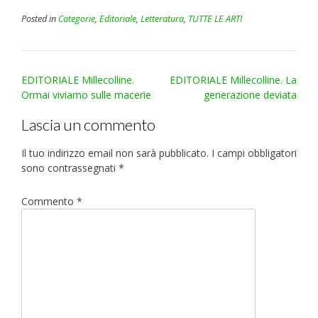
Posted in
Categorie
,
Editoriale
,
Letteratura
,
TUTTE LE ARTI
Post
EDITORIALE Millecolline.
EDITORIALE Millecolline. La
navigation
Ormai viviamo sulle macerie
generazione deviata
Lascia un commento
Il tuo indirizzo email non sarà pubblicato.
I campi obbligatori
sono contrassegnati
*
Commento
*