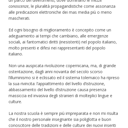
un parco dei divertimenti, dove dominano le
mezze
conoscenze
, le pluralità propagandistiche come assonanza
alle predicazioni elettroniche dei mas media più o meno
mascherati.
Ed ogni bisogno di miglioramento è concepito come un
adeguamento ai tempi che cambiano, alle emergenze
sociali, ai fantomatici diritti (inesistenti) nel popolo italiano,
molto presenti e difesi nei rappresentanti del popolo
italiano.
Non una auspicata rivoluzione copernicana, ma, di grande
ostentazione, dagli anni novanta del secolo scorso
l’illuminismo si è eclissato ed il sistema tolemaico ha ripreso
la sua rivincita: l’appiattimento del livello d’istruzione,
abbassamento del livello d’istruzione causa presenza
massiccia ed invasiva degli stranieri di molteplici lingue e
culture.
La nostra scuola è sempre più impreparata e non mi risulta
che il nostro personale insegnante sia poliglotta e buon
conoscitore delle tradizioni e delle culture dei nuovi inseriti