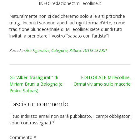
INFO: redazione@millecolline.it
Naturalmente non ci dedicheremo solo alle arti pittoriche
ma gli incontri saranno aperti ad ogni forma d’Arte, come
tradizione pluridecennale di Millecolline: siete quindi tutti
invitati a prenotare il vostro “sabato con l’artista”!
Posted in
Arti Figurative
,
Categorie
,
Pittura
,
TUTTE LE ARTI
Post
Gli “Alberi trasfigurati” di
EDITORIALE Millecolline.
navigation
Miriam Bruni a Bologna (e
Ormai viviamo sulle macerie
Pedro Salinas)
Lascia un commento
Il tuo indirizzo email non sarà pubblicato.
I campi obbligatori
sono contrassegnati
*
Commento
*