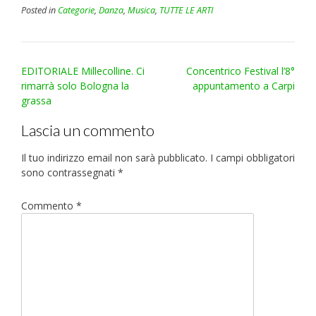
Posted in
Categorie
,
Danza
,
Musica
,
TUTTE LE ARTI
Post
EDITORIALE Millecolline. Ci
Concentrico Festival l’8°
navigation
rimarrà solo Bologna la
appuntamento a Carpi
grassa
Lascia un commento
Il tuo indirizzo email non sarà pubblicato.
I campi obbligatori
sono contrassegnati
*
Commento
*