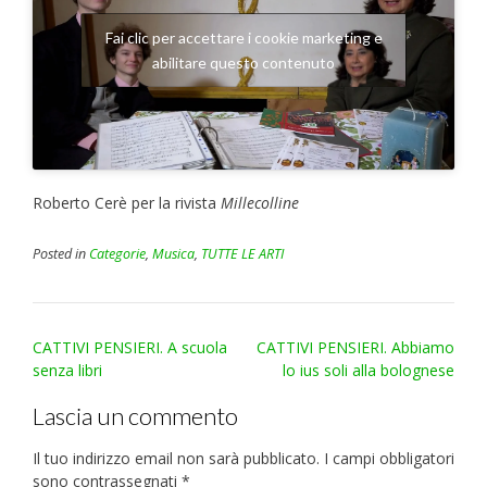
Fai clic per accettare i cookie marketing e
abilitare questo contenuto
Roberto Cerè per la rivista
Millecolline
Posted in
Categorie
,
Musica
,
TUTTE LE ARTI
Post
CATTIVI PENSIERI. A scuola
CATTIVI PENSIERI. Abbiamo
navigation
senza libri
lo ius soli alla bolognese
Lascia un commento
Il tuo indirizzo email non sarà pubblicato.
I campi obbligatori
sono contrassegnati
*