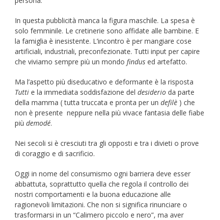
persona.
In questa pubblicità manca la figura maschile. La spesa è
solo femminile. Le cretinerie sono affidate alle bambine. E
la famiglia è inesistente. L’incontro è per mangiare cose
artificiali, industriali, preconfezionate. Tutti input per capire
che viviamo sempre più un mondo
findus
ed artefatto.
Ma l’aspetto più diseducativo e deformante è la risposta
Tutti
e la immediata soddisfazione del
desiderio
da parte
della mamma ( tutta truccata e pronta per un
defilè
) che
non è presente neppure nella più vivace fantasia delle fiabe
più
demodé
.
Nei secoli si è cresciuti tra gli opposti e tra i divieti o prove
di coraggio e di sacrificio.
Oggi in nome del consumismo ogni barriera deve esser
abbattuta, soprattutto quella che regola il controllo dei
nostri comportamenti e la buona educazione alle
ragionevoli limitazioni. Che non si significa rinunciare o
trasformarsi in un “Calimero piccolo e nero”, ma aver