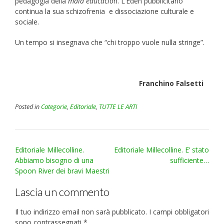
pedagogia della
mala educaciò
n. L’Eden pubblicitario
continua la sua schizofrenia e dissociazione culturale e
sociale.
Un tempo si insegnava che “chi troppo vuole nulla stringe”.
Franchino Falsetti
Posted in
Categorie
,
Editoriale
,
TUTTE LE ARTI
Post
Editoriale Millecolline.
Editoriale Millecolline. E’ stato
navigation
Abbiamo bisogno di una
sufficiente…
Spoon River dei bravi Maestri
Lascia un commento
Il tuo indirizzo email non sarà pubblicato.
I campi obbligatori
sono contrassegnati
*