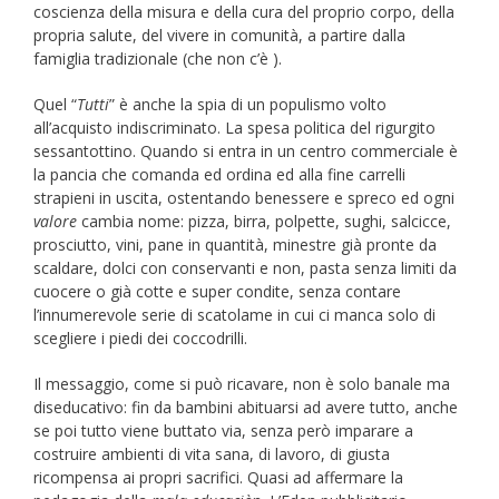
coscienza della misura e della cura del proprio corpo, della
propria salute, del vivere in comunità, a partire dalla
famiglia tradizionale (che non c’è ).
Quel “
Tutti
” è anche la spia di un populismo volto
all’acquisto indiscriminato. La spesa politica del rigurgito
sessantottino. Quando si entra in un centro commerciale è
la pancia che comanda ed ordina ed alla fine carrelli
strapieni in uscita, ostentando benessere e spreco ed ogni
valore
cambia nome: pizza, birra, polpette, sughi, salcicce,
prosciutto, vini, pane in quantità, minestre già pronte da
scaldare, dolci con conservanti e non, pasta senza limiti da
cuocere o già cotte e super condite, senza contare
l’innumerevole serie di scatolame in cui ci manca solo di
scegliere i piedi dei coccodrilli.
Il messaggio, come si può ricavare, non è solo banale ma
diseducativo: fin da bambini abituarsi ad avere tutto, anche
se poi tutto viene buttato via, senza però imparare a
costruire ambienti di vita sana, di lavoro, di giusta
ricompensa ai propri sacrifici. Quasi ad affermare la