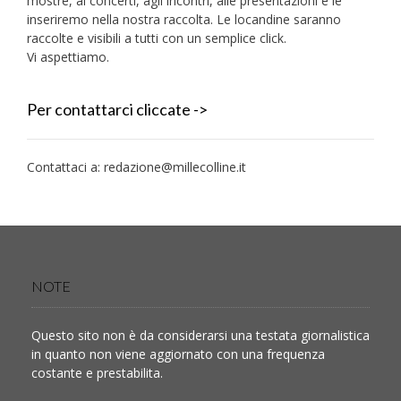
mostre, ai concerti, agli incontri, alle presentazioni e le
inseriremo nella nostra raccolta. Le locandine saranno
raccolte e visibili a tutti con un semplice click.
Vi aspettiamo.
Per contattarci cliccate ->
Contattaci a:
redazione@millecolline.it
NOTE
Questo sito non è da considerarsi una testata giornalistica
in quanto non viene aggiornato con una frequenza
costante e prestabilita.