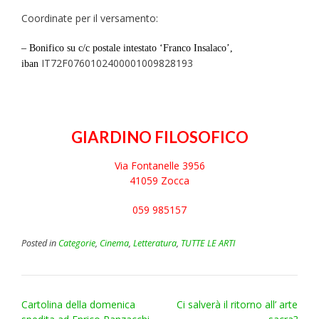
Coordinate per il versamento:
– Bonifico su c/c postale intestato ‘Franco Insalaco’,
IT72F0760102400001009828193
iban
GIARDINO FILOSOFICO
Via Fontanelle 3956
41059 Zocca
059 985157
Posted in
Categorie
,
Cinema
,
Letteratura
,
TUTTE LE ARTI
Post
Cartolina della domenica
Ci salverà il ritorno all’ arte
navigation