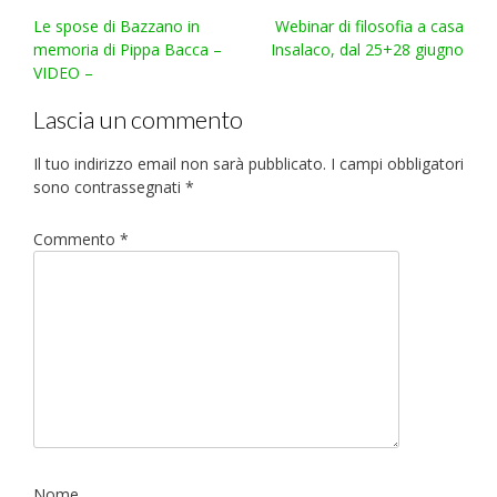
Post
Le spose di Bazzano in
Webinar di filosofia a casa
navigation
memoria di Pippa Bacca –
Insalaco, dal 25+28 giugno
VIDEO –
Lascia un commento
Il tuo indirizzo email non sarà pubblicato.
I campi obbligatori
sono contrassegnati
*
Commento
*
Nome