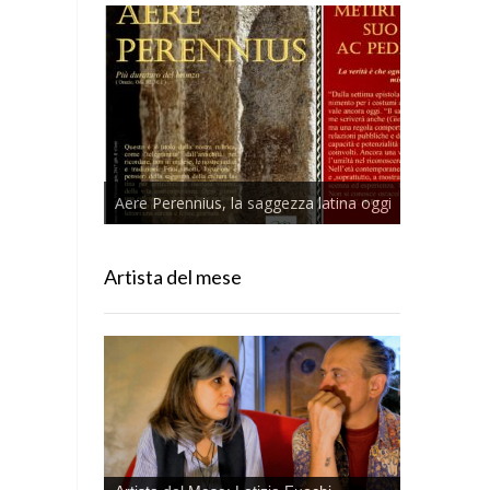
Aere Perennius, la saggezza latina oggi
Artista del mese