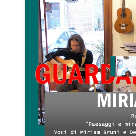
Fai clic p
ab