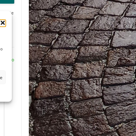
tre date
alia
 o
 Bazzano
ze