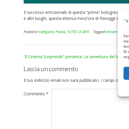
Il successo emozionale di questa “prima” bolognese ha fat
e altri luoghi, questa intensa mezz’ora di
Paesaggi e mira
Posted in
Categorie
,
Poesia
,
TUTTE LE ARTI
Tagged
miriam bruni
,
Per
mem
tec
ID 
Post
“Il Cinema Sorprende” presenta: Le avventure del lupo
neg
navigation
Lascia un commento
Il tuo indirizzo email non sarà pubblicato.
I campi obblig
Commento
*