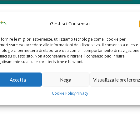
to ben sperare in una serie di ulteriori occasioni per ascoltare, in al
ggi della passione amorosa.
Gestisci Consenso
passione amorosa
,
poesia a Bologna
,
poeti Bologna
,
poeti Emilia Romagna
,
Poeti It
 fornire le migliori esperienze, utilizziamo tecnologie come i cookie per
orizzare e/o accedere alle informazioni del dispositivo. Il consenso a queste
nologie ci permetterà di elaborare dati come il comportamento di navigazione
unici su questo sito. Non acconsentire o ritirare il consenso può influire
Motobenedizione e gli Amici del Cinquantino in piazza a
ativamente su alcune caratteristiche e funzioni.
Accetta
Nega
Visualizza le preferen
atori sono contrassegnati
*
Cookie Policy
Privacy