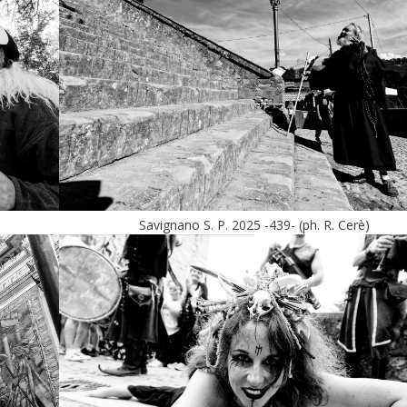
Savignano S. P. 2025 -439- (ph. R. Cerè)