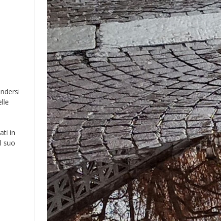
endersi
lle
ti in
l suo