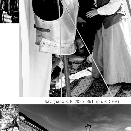
Savignano S. P. 2025 -361- (ph. R. Cerè)