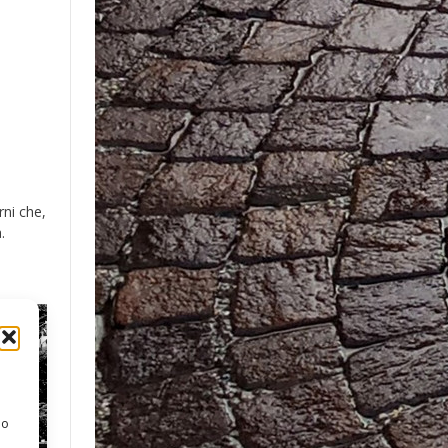
rni che,
.
 o