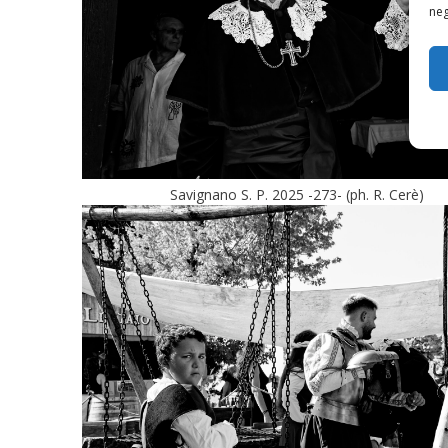
neg
Savignano S. P. 2025 -273- (ph. R. Cerè)