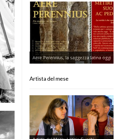
Aere Perennius, la saggezza latina oggi
Artista del mese