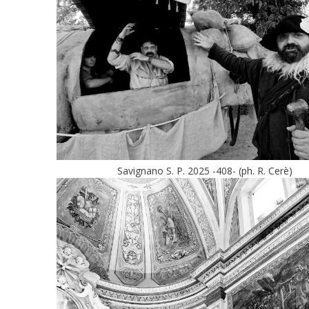
Savignano S. P. 2025 -408- (ph. R. Cerè)