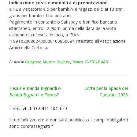
Indicazione costi e modalità di prenotazione
€ 12 a visitatore; € 5 per bambini e ragazzi dai 5 ai 10 anni;
gratis per bambini fino ai 5 anni.
Pagamento in contante o Satispay o bonifico bancario
istantaneo, entro i 2 giorni prima della data della visita
esibendo la ricevuta in loco, a IBAN
IT89T0200802430000100850684 intestato all’Associazione
Amici della Certosa.
Posted in
Categorie
,
Musica
,
Scultura
,
Teatro
,
TUTTE LE ARTI
Post
Flexus e Banda Bignardi o
Lotta per la Spada dei
navigation
Banda Bignardi e Flexus?
Contrari, 2025
Lascia un commento
Il tuo indirizzo email non sarà pubblicato.
I campi obbligatori
sono contrassegnati
*