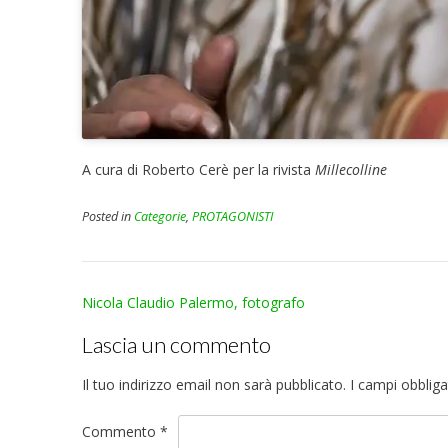
A cura di Roberto Cerè per la rivista
Millecolline
Posted in
Categorie
,
PROTAGONISTI
Post
Nicola Claudio Palermo, fotografo
navigation
Lascia un commento
Il tuo indirizzo email non sarà pubblicato.
I campi obblig
Commento
*