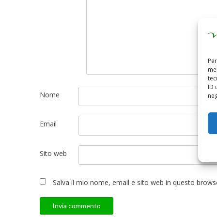
Per
mem
tec
ID 
Nome
neg
Email
Sito web
Salva il mio nome, email e sito web in questo brow