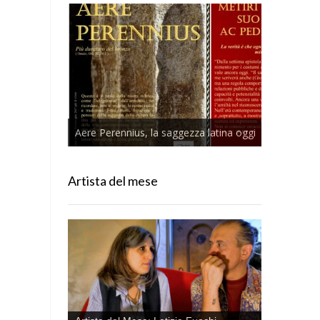
Aere Perennius, la saggezza latina oggi
Artista del mese