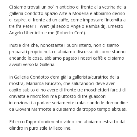
Ci siamo trovati un po’ in anticipo di fronte alla vetrina della
galleria Condotto Spazio Arte a Modena e abbiamo deciso
di capire, di fronte ad un caffè, come impostare l’intervita a
tre fra Peter H. Wert (al secolo Angelo Rambaldi), Ernesto
Angelo Ubertiello e me (Roberto Cerè).
Inutile dire che, nonostante i buoni intenti, non ci siamo
preparati proprio nulla e abbiamo discusso di come stanno
andando le cose, abbiamo pagato i nostri caffè e ci siamo
avviati verso la Galleria.
In Galleria Condotto c’era già la gallerista/curatrice della
mostra, Mariarita Brucato, che salutandoci deve aver
capito subito di no avere di fronte tre moschettieri farciti di
cravatta e microfoni ma piuttosto di tre guasconi
intenzionati a parlare seriamente tralasciando le domandine
da Giovani Marmotte a cui siamo da troppo tempo abituati.
Ed ecco l’approfondimento video che abbiamo estratto dal
cilindro in puro stile Millecolline.