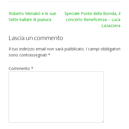
Post
Roberto Menabò e le sue
Speciale Ponte della Bionda, il
navigation
Sette ballate di pianura
concerto Beneficenza – Luca
Lazazzera
Lascia un commento
Il tuo indirizzo email non sarà pubblicato.
I campi obbligatori
sono contrassegnati
*
Commento
*