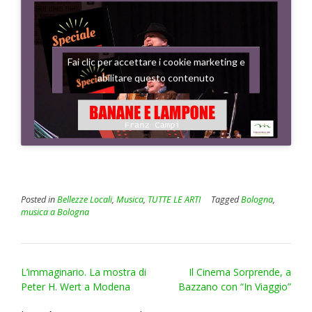
Fai clic per accettare i cookie marketing e
abilitare questo contenuto
Posted in
Bellezze Locali
,
Musica
,
TUTTE LE ARTI
Tagged
Bologna
,
musica a Bologna
Post
L’immaginario. La mostra di
Il Cinema Sorprende, a
navigation
Peter H. Wert a Modena
Bazzano con “In Viaggio”