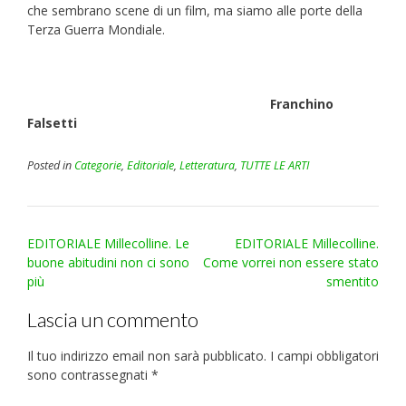
che sembrano scene di un film, ma siamo alle porte della
Terza Guerra Mondiale.
Franchino
Falsetti
Posted in
Categorie
,
Editoriale
,
Letteratura
,
TUTTE LE ARTI
Post
EDITORIALE Millecolline. Le
EDITORIALE Millecolline.
navigation
buone abitudini non ci sono
Come vorrei non essere stato
più
smentito
Lascia un commento
Il tuo indirizzo email non sarà pubblicato.
I campi obbligatori
sono contrassegnati
*