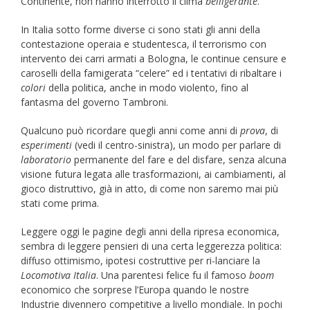
Continente, non hanno interrotto il clima
belligerante
.
In Italia sotto forme diverse ci sono stati gli anni della
contestazione operaia e studentesca, il terrorismo con
intervento dei carri armati a Bologna, le continue censure e
caroselli della famigerata “celere” ed i tentativi di ribaltare i
colori
della politica, anche in modo violento, fino al
fantasma del governo Tambroni.
Qualcuno può ricordare quegli anni come anni di
prova
, di
esperimenti
(vedi il centro-sinistra), un modo per parlare di
laboratorio
permanente del fare e del disfare, senza alcuna
visione futura legata alle trasformazioni, ai cambiamenti, al
gioco distruttivo, già in atto, di come non saremo mai più
stati come prima.
Leggere oggi le pagine degli anni della ripresa economica,
sembra di leggere pensieri di una certa leggerezza politica:
diffuso ottimismo, ipotesi costruttive per ri-lanciare la
Locomotiva
Italia
. Una parentesi felice fu il famoso
boom
economico che sorprese l’Europa quando le nostre
Industrie divennero competitive a livello mondiale. In pochi