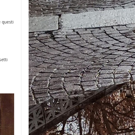
 questi
i