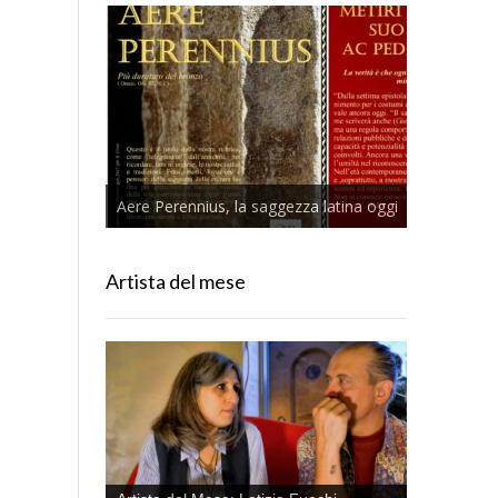
Aere Perennius, la saggezza latina oggi
Artista del mese