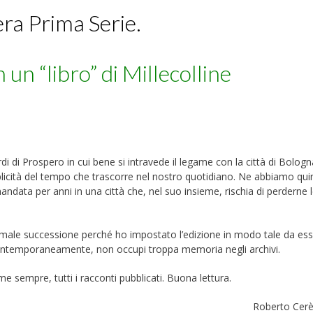
tera Prima Serie.
 un “libro” di Millecolline
rdi di Prospero in cui bene si intravede il legame con la città di Bolog
emplicità del tempo che trascorre nel nostro quotidiano. Ne abbiamo qui
amandata per anni in una città che, nel suo insieme, rischia di perderne 
rmale successione perché ho impostato l’edizione in modo tale da es
 contemporaneamente, non occupi troppa memoria negli archivi.
 sempre, tutti i racconti pubblicati. Buona lettura.
to Cer