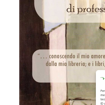
Per
mem
tec
ID 