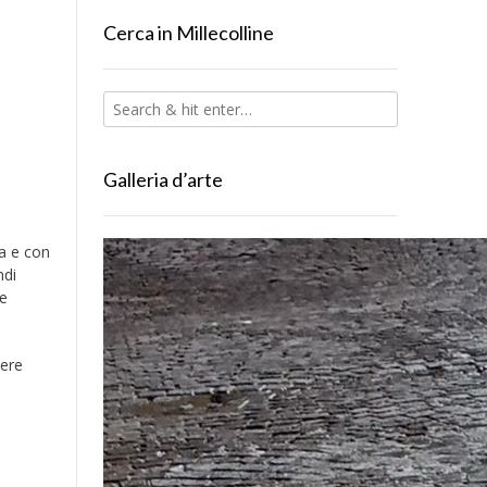
Cerca in Millecolline
Galleria d’arte
na e con
ndi
le
sere
è