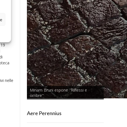
ze
 19
l
di
oteca
ivi nelle
Miriam Bruni espone "Riflessi e
ombre"
Aere Perennius