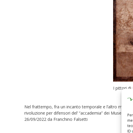
I pittori 
Nel frattempo, fra un incanto temporale e l’altro mi sono
rivoluzione per difensori del’ “accademia” dei Musei?) ch
Per
26/09/2022 da Franchino Falsetti
mem
tec
Roberto 
ID 