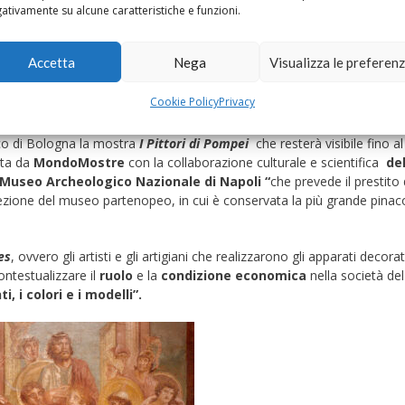
ativamente su alcune caratteristiche e funzioni.
Accetta
Nega
Visualizza le preferen
Cookie Policy
Privacy
ico di Bologna la mostra
I Pittori di Pompei
che resterà visibile fino al
ta da
MondoMostre
con la collaborazione culturale e scientifica
de
Museo Archeologico Nazionale di Napoli “
che prevede il prestito 
ezione del museo partenopeo, in cui è conservata la più grande pinac
es
, ovvero gli artisti e gli artigiani che realizzarono gli apparati decorat
ontestualizzare il
ruolo
e la
condizione economica
nella società del
, i colori e i modelli”.