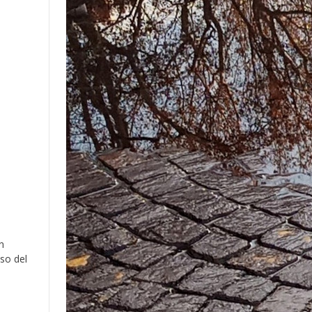
n
so del