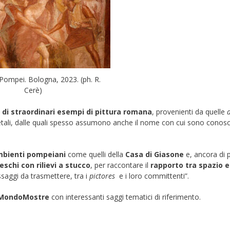
di Pompei. Bologna, 2023. (ph. R.
Cerè)
 di
straordinari esempi di pittura romana
, provenienti da quelle
rietali, dalle quali spesso assumono anche il nome con cui sono conosc
mbienti
pompeiani
come quelli della
Casa di Giasone
e, ancora di p
reschi con
rilievi a stucco
, per raccontare il
rapporto tra spazio e
essaggi da trasmettere, tra i
pictores
e i loro committenti”.
MondoMostre
con interessanti saggi tematici di riferimento.