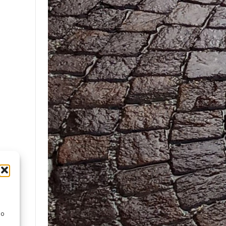
Una
 o