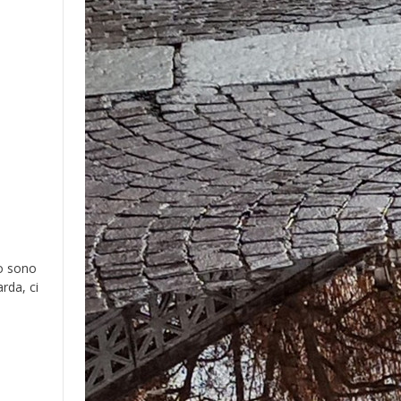
to sono
rda, ci