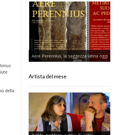
Aere Perennius, la saggezza latina oggi
domus
iute
Artista del mese
iù della