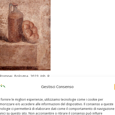
di Pompei. Bologna, 2023. (ph. R.
Cerè)
Gestisci Consenso
 dedicato a fare qualche foto (si era espressamente invitati a farlo! 
e troverete pubblicate come estensione di questo articolo firmato il
 fornire le migliori esperienze, utilizziamo tecnologie come i cookie per
orizzare e/o accedere alle informazioni del dispositivo. Il consenso a queste
nologie ci permetterà di elaborare dati come il comportamento di navigazione
Rore Cerè
unici su questo sito. Non acconsentire o ritirare il consenso può influire