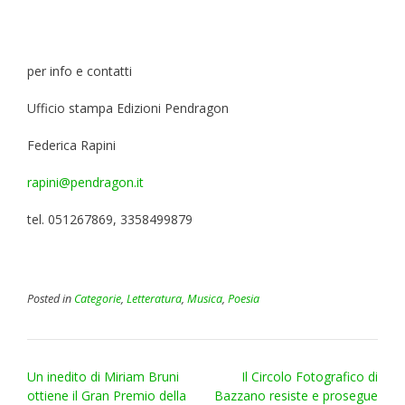
per info e contatti
Ufficio stampa Edizioni Pendragon
Federica Rapini
rapini@pendragon.it
tel. 051267869, 3358499879
Posted in
Categorie
,
Letteratura
,
Musica
,
Poesia
Post
Un inedito di Miriam Bruni
Il Circolo Fotografico di
navigation
ottiene il Gran Premio della
Bazzano resiste e prosegue