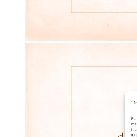
Per
mem
tec
ID 