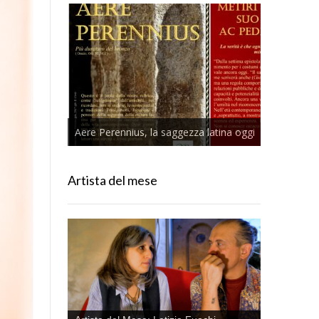
Aere Perennius, la saggezza latina oggi
Artista del mese