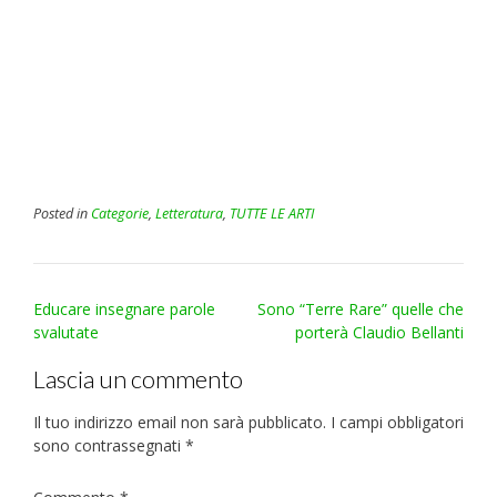
Posted in
Categorie
,
Letteratura
,
TUTTE LE ARTI
Post
Educare insegnare parole
Sono “Terre Rare” quelle che
navigation
svalutate
porterà Claudio Bellanti
Lascia un commento
Il tuo indirizzo email non sarà pubblicato.
I campi obbligatori
sono contrassegnati
*