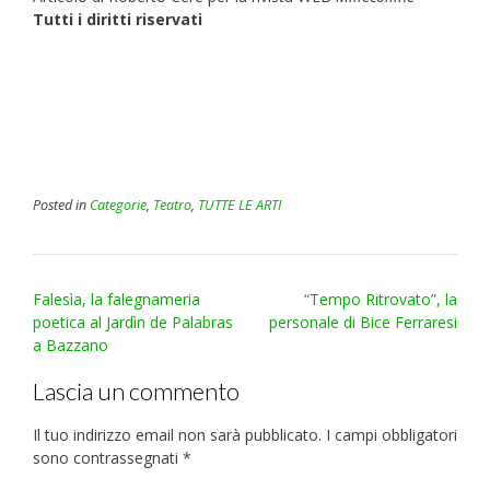
Tutti i diritti riservati
Posted in
Categorie
,
Teatro
,
TUTTE LE ARTI
Post
Falesìa, la falegnameria
“Tempo Ritrovato”, la
navigation
poetica al Jardìn de Palabras
personale di Bice Ferraresi
a Bazzano
Lascia un commento
Il tuo indirizzo email non sarà pubblicato.
I campi obbligatori
sono contrassegnati
*