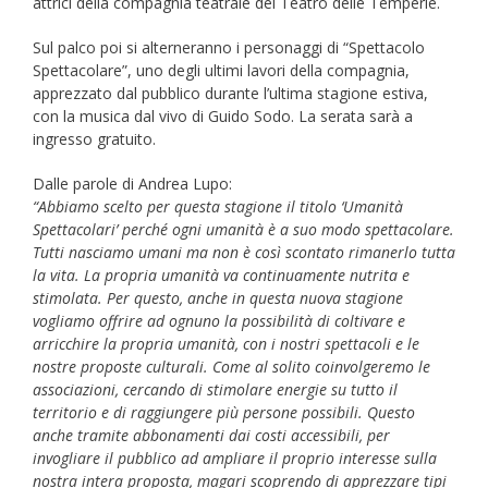
attrici della compagnia teatrale del Teatro delle Temperie.
Sul palco poi si alterneranno i personaggi di “Spettacolo
Spettacolare”, uno degli ultimi lavori della compagnia,
apprezzato dal pubblico durante l’ultima stagione estiva,
con la musica dal vivo di Guido Sodo. La serata sarà a
ingresso gratuito.
Dalle parole di Andrea Lupo:
“Abbiamo scelto per questa stagione il titolo ‘Umanità
Spettacolari’ perché ogni umanità è a suo modo spettacolare.
Tutti nasciamo umani ma non è così scontato rimanerlo tutta
la vita. La propria umanità va continuamente nutrita e
stimolata. Per questo, anche in questa nuova stagione
vogliamo offrire ad ognuno la possibilità di coltivare e
arricchire la propria umanità, con i nostri spettacoli e le
nostre proposte culturali. Come al solito coinvolgeremo le
associazioni, cercando di stimolare energie su tutto il
territorio e di raggiungere più persone possibili. Questo
anche tramite abbonamenti dai costi accessibili, per
invogliare il pubblico ad ampliare il proprio interesse sulla
nostra intera proposta, magari scoprendo di apprezzare tipi