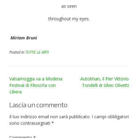
as seen
throughout my eyes.
Miriam Bruni
Posted in
TUTTE LE ARTI
Post
Valsamoggia va a Modena
Autobhan, il Pier Vittorio
navigation
Festival di Filosofia con
Tondelli di Silvio Olivetti
Libera
Lascia un commento
Il tuo indirizzo email non sarà pubblicato.
I campi obbligatori
sono contrassegnati
*
Commento
*