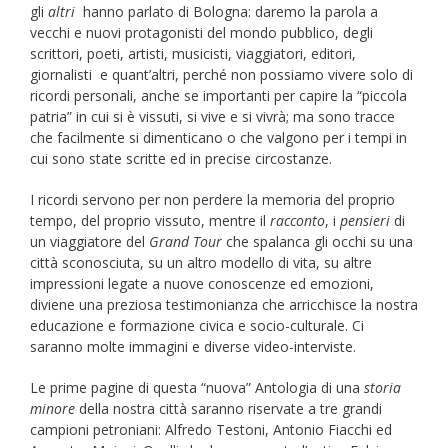
gli
altri
hanno parlato di Bologna: daremo la parola a
vecchi e nuovi protagonisti del mondo pubblico, degli
scrittori, poeti, artisti, musicisti, viaggiatori, editori,
giornalisti e quant’altri, perché non possiamo vivere solo di
ricordi personali, anche se importanti per capire la “piccola
patria” in cui si è vissuti, si vive e si vivrà; ma sono tracce
che facilmente si dimenticano o che valgono per i tempi in
cui sono state scritte ed in precise circostanze.
I ricordi servono per non perdere la memoria del proprio
tempo, del proprio vissuto, mentre il
racconto
, i
pensieri
di
un viaggiatore del
Grand Tour
che spalanca gli occhi su una
città sconosciuta, su un altro modello di vita, su altre
impressioni legate a nuove conoscenze ed emozioni,
diviene una preziosa testimonianza che arricchisce la nostra
educazione e formazione civica e socio-culturale. Ci
saranno molte immagini e diverse video-interviste.
Le prime pagine di questa “nuova” Antologia di una
storia
minore
della nostra città saranno riservate a tre grandi
campioni petroniani: Alfredo Testoni, Antonio Fiacchi ed