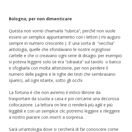
Bologna, per non dimenticare
Questa non vorrei chiamarla “rubrica”, perché non vuole
essere un semplice appuntamento con i lettori ( mi auguro
sempre in numero crescente ). E’ una sorta di “vecchia”
antologia, quelle che sfondavano le nostre
orgogliose
cartelle e che ci creavano ogni serie di disagio: per esempio
si poteva leggere solo se era “sdraiata” sul tavolo o banco
e sfogliarla con molta attenzione, per non perdere il
numero delle pagine e le righe dei testi che sembravano
sparirci, ad ogni istante, sotto gli occhi.
La fortuna è che non avremo il
mitico
librone da
trasportare da scuola a casa e poi cercarne una decorosa
collocazione. La lettura on line ci renderà più agili e più
leggibili e con un semplice clic potremo leggere e rileggere
a nostro piacere con
inserti
a sorpresa.
Sarà un’antologia dove si cercherà di far conoscere come