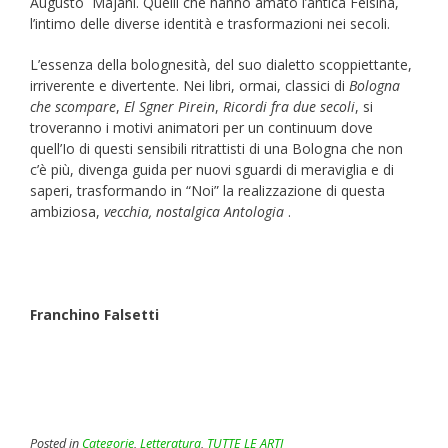
Augusto Majani. Quelli che hanno amato l’antica Felsina,
l’intimo delle diverse identità e trasformazioni nei secoli.
L’essenza della bolognesità, del suo dialetto scoppiettante,
irriverente e divertente. Nei libri, ormai, classici di
Bologna
che scompare
,
El
Sgner Pirein
,
Ricordi fra due secoli
, si
troveranno i motivi animatori per un continuum dove
quell’Io di questi sensibili ritrattisti di una Bologna che non
c’è più, divenga guida per nuovi sguardi di meraviglia e di
saperi, trasformando in “Noi” la realizzazione di questa
ambiziosa,
vecchia, nostalgica Antologia
.
Franchino Falsetti
Posted in
Categorie
,
Letteratura
,
TUTTE LE ARTI