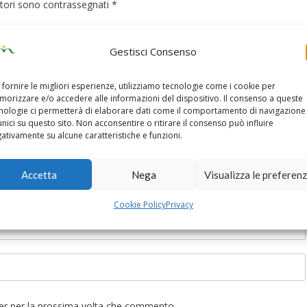
atori sono contrassegnati
*
Gestisci Consenso
 fornire le migliori esperienze, utilizziamo tecnologie come i cookie per
orizzare e/o accedere alle informazioni del dispositivo. Il consenso a queste
nologie ci permetterà di elaborare dati come il comportamento di navigazione
unici su questo sito. Non acconsentire o ritirare il consenso può influire
ativamente su alcune caratteristiche e funzioni.
Accetta
Nega
Visualizza le preferen
Cookie Policy
Privacy
ser per la prossima volta che commento.