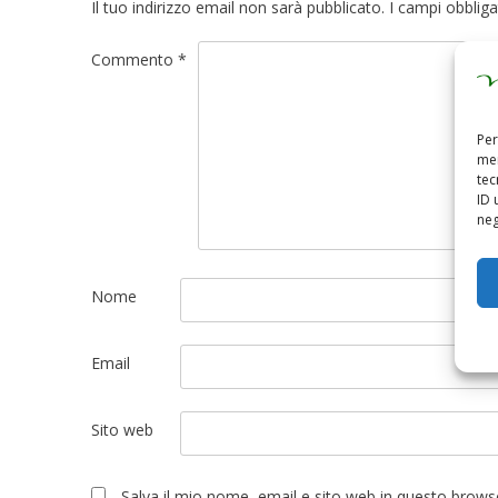
Il tuo indirizzo email non sarà pubblicato.
I campi obblig
Commento
*
Per
mem
tec
ID 
neg
Nome
Email
Sito web
Salva il mio nome, email e sito web in questo brow