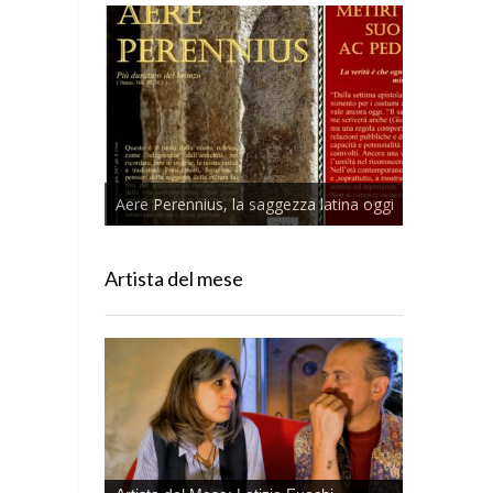
Aere Perennius, la saggezza latina oggi
Artista del mese