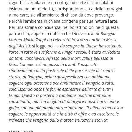
oggetti silver-plated e un collage di carte di cioccolatini
insieme ad un merletto, corrispondono sia a delle immagini
a me care, sia all’ambiente di chiesa da dove provengo.
Perchè l’ambiente di chiesa contiene per sua natura l’arte.
Per una strana coincidenza, nel bollettino online di questa
parrocchia, appare la notizia che
l’Arcivescovo di Bologna
Matteo Maria Zuppi ha celebrato lo scorso aprile la Messa
degli Artisti,
si legge poi:
… da sempre la Chiesa ha sostenuto
l’arte in tutte le sue forme e, lungo i secoli, è stata arricchita
da tanti capolavori, riflesso della inarrivabile bellezza di
Dio… Compie così un passo in avanti l’auspicato
rinnovamento della pastorale delle parrocchie del centro
storico di Bologna, nella consapevolezza che dobbiamo
cogliere ogni occasione per annunciare il Vangelo a tutti,
valorizzando anche le forme espressive dell’arte di tutti i
tempi. Questo ci porterà a cambiare qualche abitudine
consolidata, ma con la gioia di allargare i nostri orizzonti e
godere di una più ampia partecipazione. Ci alleneremo così a
cogliere le opportunità che la città ci offre e ad ascoltare le
richieste che vengono dalla mutata situazione storica.