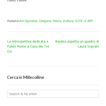
Flavio Favelli
Posted in
Arti Figurative
,
Categorie
,
Pittura
,
Scultura
,
TUTTE LE ARTI
Post
La retrospettiva dedicata a
Basilea aspetta un quadro di
navigation
Fulvio Roiter a Casa dei Tre
Laura Soprani
Oci
Cerca in Millecolline