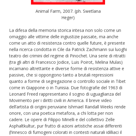
Animal Farm, 2007. (ph. Swetlana
Heger)
La difesa della memoria storica intesa non solo come un
omaggio alle vittime delle ingiustizie passate, ma anche
come un atto di resistenza contro quelle future, è presente
nella ricerca condotta in Cile da Patrick Zachmann sui luoghi
teatro dei crimini del regime di Pinochet. Una serie di ritratti
(tra gli altri di Francesco Jodice, Luis Poirot, Melina Mulas)
incarnano altrettante e diverse forme di resistenza attive e
passive, che si oppongono tanto a brutali repressioni
quanto a forme di segregazione o controllo sociale in Tibet
come in Giappone o in Tunisia. Due fotografie del 1963 di
Leonard Freed rappresentano il sogno di uguaglianza del
Movimento per i diritti civili in America. Il breve video
dell’artista di origini peruviane Ishmael Randall Weeks rende
onore, con una poetica metafora, a chi lotta per non
cadere. Le opere di Filippo Minelli e del collettivo Zelle
Asphaltkultur, pur frutto di azioni artistiche assai differenti
(l’innesco di fumogeni colorati in contesti naturali idilliaci il