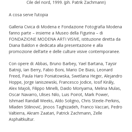
Cile del nord, 1999. (ph. Patrik Zachmann)
A cosa serve l’utopia
Galleria Civica di Modena e Fondazione Fotografia Modena
fanno parte – insieme a Museo della Figurina – di
FONDAZIONE MODENA ARTI VISIVE, istituzione diretta da
Diana Baldon e dedicata alla presentazione e alla
promozione dell’arte e delle culture visive contemporanee.
Con opere di: Abbas, Bruno Barbey, Yael Bartana, Taysir
Batniji, Ian Berry, Fabio Boni, Mario De Biasi, Leonard
Freed, Paula Haro Poniatowska, Swetlana Heger, Alejandro
Hoppe, Jorge Ianiszewski, Francesco Jodice, Iosif Király,
Alex Majoli, Filippo Minelli, Daido Moriyama, Melina Mulas,
Oscar Navarro, Ulises Nilo, Luis Poirot, Mark Power,
Ishmael Randall Weeks, Aldo Soligno, Chris Steele-Perkins,
Mladen Stilinović, Jinoos Taghizadeh, Franco Vaccari, Pedro
Valtierra, Akram Zaatari, Patrick Zachmann, Zelle
Asphaltkultur.