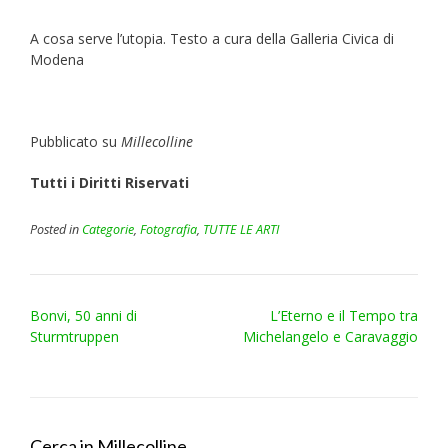
A cosa serve l’utopia. Testo a cura della Galleria Civica di
Modena
Pubblicato su
Millecolline
Tutti i Diritti Riservati
Posted in
Categorie
,
Fotografia
,
TUTTE LE ARTI
Post
Bonvi, 50 anni di
L’Eterno e il Tempo tra
navigation
Sturmtruppen
Michelangelo e Caravaggio
Cerca in Millecolline