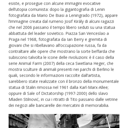
esiste, e prosegue con alcune immagini evocative
dell’utopia comunista: dopo la gigantografia di Lenin
fotografata da Mario De Biasi a Leningrado (1972), appare
l’immagine creata dal rumeno Josif Király di alcuni ragazzi
che nel 2006 passano il tempo libero seduti su una statua
abbattuta del leader sovietico. Piazza San Venceslao a
Praga nel 1968, fotografata da Ian Berry e gremita di
giovani che si ribellavano all’occupazione russa, fa da
contraltare alle opere che mostrano la sorte beffarda che
subiscono talvolta le icone delle rivoluzioni: è il caso della
serie Animal Farm (2007) della ceca Swetlana Heger, che
mostra sculture di animali presenti nei parchi di Berlino le
quali, secondo le informazioni raccolte dall’artista,
sarebbero state realizzate con il bronzo della monumentale
statua di Stalin rimossa nel 1961 dalla Karl-Marx-Allee;
oppure di Sale of Dictatorship (1997-2000) dello slavo
Mladen Stilnović, in cui i ritratti di Tito passano dalle vetrine
dei negozi alle bancarelle dei mercatini di memorabilia.