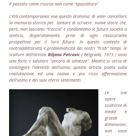
Il passato come risorsa non come “spazzatura”.
L’età contemporanea vive questo dramma: di voler cancellare
la memoria storica per tentare di scrivere nuove storie che,
però, non lasciano “traccia” e condannano le future società a
sentirsi, disperatamente, prive di ogni rassicurante
prospettiva per il loro futuro.
In questo contesto di
contraddittorietà e problematicità dei nostri “tristi” tempi, le
sculture dell’artista
Biljana Petrovic
( Belgrado, 1975 ) sono
una forte e salutare “ancora di salvezza”. Mentre si cerca di
omologare l’identità dell’uomo, questa artista punta sulla
rivalutazione ed una nuova e più ricca affermazione
dell’uomo e dei suoi eterni sentimenti.
Le sue
opere
scultoree di
medie e
grandi
dimensioni,
non sono