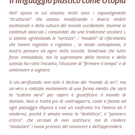
Il linguaggio plastico come Utopia
Nell’ epoca in cui viviamo molti sono i capovolgimenti
“strutturali” che stanno modificando i diversi ambiti
esistenziali e della cultura del mondo occidentale. Insieme ai
contenuti valoriali
( consolidati da una tradizione secolare ),
si stanno sgretolando le “certezze”, i “modelli” di riferimento
che hanno regolato e regolano , in modo consapevole, il
nostro pensare ed agire nella società. Sembrava che tutto
fosse immutabile, ma la supremazia della tecnica e della
scienza ha rotto l’incanto, l’illusione di “fermare il tempo” e di
continuare a sognare.
Si sta verificando non solo il declino del “mondo di ieri”, ma
un vero e radicale mutamento di una forma mentis che sarà
la “scatola nera” per capire e giustificare il mondo di
domani.
Non si tratta più di contrapporre, come si faceva ad
ogni passaggio d’epoca e cioè un confronto tra l’antico ed il
moderno, poiché è venuta meno la “dialettica”, il “pensiero
critico”, che cercava di non sostituire, ma di rendere
“modulare” i nuovi processi del conoscere e dell’apprendere.