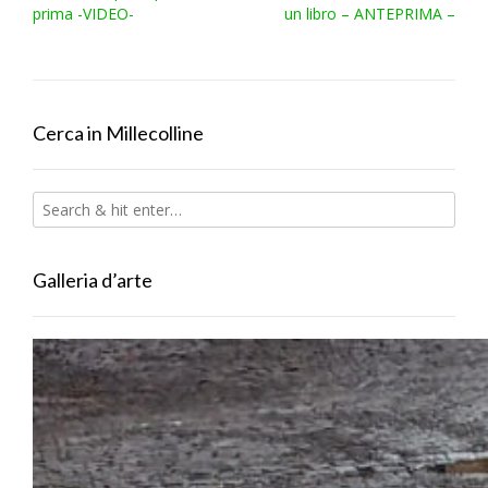
navigation
prima -VIDEO-
un libro – ANTEPRIMA –
Cerca in Millecolline
Galleria d’arte