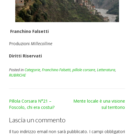
Franchino Falsetti
Produzioni
Millecolline
Diritti Riservati
Posted in
Categorie
,
Franchino Falsetti, pillole corsare
,
Letteratura
,
RUBRICHE
Post
Pillola Corsara N°21 –
Mente locale è una visione
navigation
Foscolo, chi era costui?
sul territorio
Lascia un commento
Il tuo indirizzo email non sarà pubblicato.
I campi obbligatori