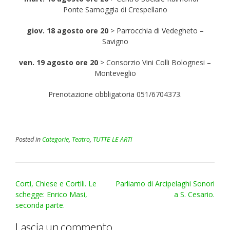
Ponte Samoggia di Crespellano
giov. 18 agosto ore 20
> Parrocchia di Vedegheto –
Savigno
ven. 19 agosto ore 20
> Consorzio Vini Colli Bolognesi –
Monteveglio
Prenotazione obbligatoria 051/6704373.
Posted in
Categorie
,
Teatro
,
TUTTE LE ARTI
Post
Corti, Chiese e Cortili. Le
Parliamo di Arcipelaghi Sonori
navigation
schegge: Enrico Masi,
a S. Cesario.
seconda parte.
Lascia un commento