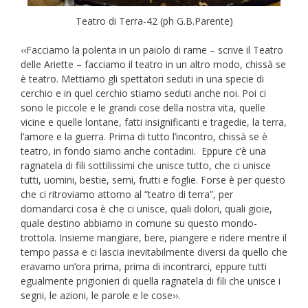
Teatro di Terra-42 (ph G.B.Parente)
‹‹Facciamo la polenta in un paiolo di rame – scrive il Teatro
delle Ariette – facciamo il teatro in un altro modo, chissà se
è teatro. Mettiamo gli spettatori seduti in una specie di
cerchio e in quel cerchio stiamo seduti anche noi. Poi ci
sono le piccole e le grandi cose della nostra vita, quelle
vicine e quelle lontane, fatti insignificanti e tragedie, la terra,
l’amore e la guerra. Prima di tutto l’incontro, chissà se è
teatro, in fondo siamo anche contadini. Eppure c’è una
ragnatela di fili sottilissimi che unisce tutto, che ci unisce
tutti, uomini, bestie, semi, frutti e foglie. Forse è per questo
che ci ritroviamo attorno al “teatro di terra”, per
domandarci cosa è che ci unisce, quali dolori, quali gioie,
quale destino abbiamo in comune su questo mondo-
trottola. Insieme mangiare, bere, piangere e ridere mentre il
tempo passa e ci lascia inevitabilmente diversi da quello che
eravamo un’ora prima, prima di incontrarci, eppure tutti
egualmente prigionieri di quella ragnatela di fili che unisce i
segni, le azioni, le parole e le cose››.