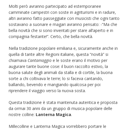
Molti però avranno partecipato ad estemporanee
camminate campestri con soste in agriturismi e in radure,
altri avranno fatto passeggiate con musicisti che ogni tanto
sostavano a suonare e magari avranno pensato: -“Ma che
bella novità che si sono inventati per stare all’aperto e in
compagnia festante!”. Certo, che bella novità.
Nella tradizione popolare emiliana e, sicuramente anche in
quella di tante altre Regioni italiane, questa “novità” si
chiamava
Cantamaggio
e le soste erano il motivo per
augurare tante buone cose: il buon raccolto estivo, la
buona salute degli animali da stalla e di cortile, la buona
sorte a chi coltivava le terre; lo si faceva cantando,
ballando, bevendo e mangiando qualcosa per poi
riprendere il viaggio verso la nuova sosta.
Questa tradizione è stata mantenuta autentica e proposta
da ormai 30 anni da un gruppo di musica popolare delle
nostre colline:
Lanterna Magica
.
Millecolline e Lanterna Magica vorrebbero portare le