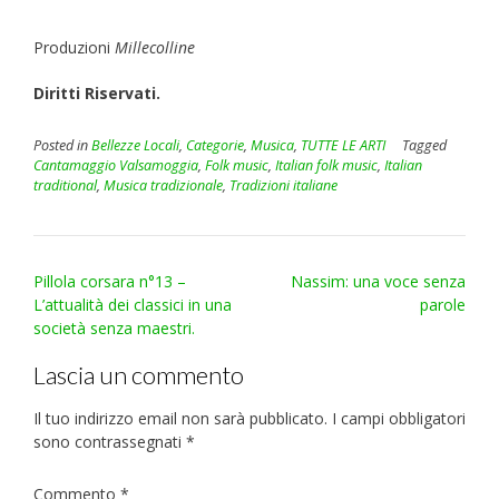
Produzioni
Millecolline
Diritti Riservati.
Posted in
Bellezze Locali
,
Categorie
,
Musica
,
TUTTE LE ARTI
Tagged
Cantamaggio Valsamoggia
,
Folk music
,
Italian folk music
,
Italian
traditional
,
Musica tradizionale
,
Tradizioni italiane
Post
Pillola corsara n°13 –
Nassim: una voce senza
navigation
L’attualità dei classici in una
parole
società senza maestri.
Lascia un commento
Il tuo indirizzo email non sarà pubblicato.
I campi obbligatori
sono contrassegnati
*
Commento
*