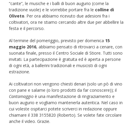
“cante”, le musiche e i balli di buon augurio (come la
tradizione vuole) e le vorrebbe portare fra le
colline di
Oliveto
. Per ora abbiamo ricevuto due adesioni fra i
coltivatori, ora ne stiamo cercando altre due per abbellire la
festa e il percorso.
Al termine del pomeriggio, previsto per domenica
15
maggio 2016
, abbiamo pensato di ritrovarci a cenare, con
suonata finale, presso il Centro Sociale di Stiore. Tutti sono
invitati. La partecipazione è gratuita ed è aperta a persone
di ogni età, a ballerini tradizionali e musicisti di ogni
estrazione.
Ai coltivatori non vengono chiesti denari (solo un pò di vino
con pane e salame (o loro prodotti da far conoscere)); il
Cantamaggio
è una manifestazione di ringraziamento e
buon augurio e vogliamo mantenerla autentica. Nel caso in
cui voleste ospitarci potete scriverci in redazione oppure
chiamare il 338 3155820 (Roberto). Se volete fate circolare
anche il video. Grazie.