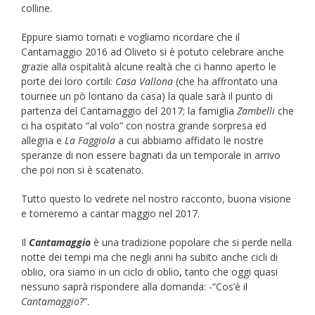
colline.
Eppure siamo tornati e vogliamo ricordare che il
Cantamaggio 2016 ad Oliveto si è potuto celebrare anche
grazie alla ospitalità alcune realtà che ci hanno aperto le
porte dei loro cortili:
Casa Vallona
(che ha affrontato una
tournee un pò lontano da casa) la quale sarà il punto di
partenza del Cantamaggio del 2017; la famiglia
Zambelli
che
ci ha ospitato “al volo” con nostra grande sorpresa ed
allegria e
La Faggiola
a cui abbiamo affidato le nostre
speranze di non essere bagnati da un temporale in arrivo
che poi non si è scatenato.
Tutto questo lo vedrete nel nostro racconto, buona visione
e torneremo a cantar maggio nel 2017.
Il
Cantamaggio
è una tradizione popolare che si perde nella
notte dei tempi ma che negli anni ha subito anche cicli di
oblio, ora siamo in un ciclo di oblio, tanto che oggi quasi
nessuno saprà rispondere alla domanda: -“Cos’è il
Cantamaggio
?”.