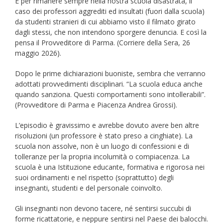
E per rimanere sempre nella nostra scuola disastrata, il
caso dei professori aggrediti ed insultati (fuori dalla scuola)
da studenti stranieri di cui abbiamo visto il filmato girato
dagli stessi, che non intendono sporgere denuncia. E così la
pensa il Provveditore di Parma. (Corriere della Sera, 26
maggio 2026).
Dopo le prime dichiarazioni buoniste, sembra che verranno
adottati provvedimenti disciplinari. “La scuola educa anche
quando sanziona. Questi comportamenti sono intollerabili”.
(Provveditore di Parma e Piacenza Andrea Grossi).
L’episodio è gravissimo e avrebbe dovuto avere ben altre
risoluzioni (un professore è stato preso a cinghiate). La
scuola non assolve, non è un luogo di confessioni e di
tolleranze per la propria incolumità o compiacenza. La
scuola è una Istituzione educante, formativa e rigorosa nei
suoi ordinamenti e nel rispetto (soprattutto) degli
insegnanti, studenti e del personale coinvolto.
Gli insegnanti non devono tacere, né sentirsi succubi di
forme ricattatorie, e neppure sentirsi nel Paese dei balocchi.