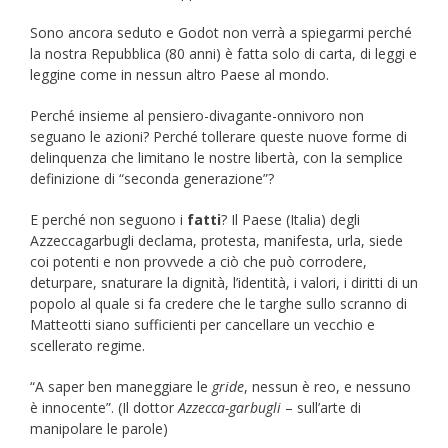
Sono ancora seduto e Godot non verrà a spiegarmi perché
la nostra Repubblica (80 anni) è fatta solo di carta, di leggi e
leggine come in nessun altro Paese al mondo.
Perché insieme al pensiero-divagante-onnivoro non
seguano le azioni? Perché tollerare queste nuove forme di
delinquenza che limitano le nostre libertà, con la semplice
definizione di “seconda generazione”?
E perché non seguono i
fatti
? Il Paese (Italia) degli
Azzeccagarbugli declama, protesta, manifesta, urla, siede
coi potenti e non provvede a ciò che può corrodere,
deturpare, snaturare la dignità, l’identità, i valori, i diritti di un
popolo al quale si fa credere che le targhe sullo scranno di
Matteotti siano sufficienti per cancellare un vecchio e
scellerato regime.
“A saper ben maneggiare le
gride
, nessun è reo, e nessuno
è innocente”. (Il dottor
Azzecca-garbugli
– sull’arte di
manipolare le parole)