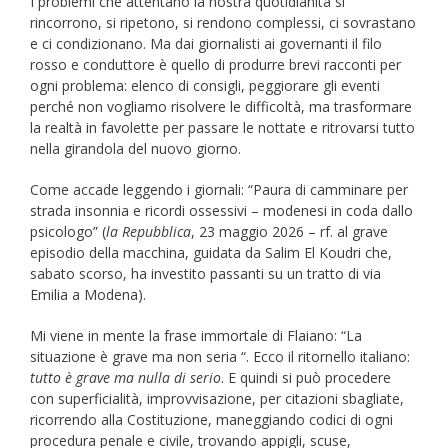
I problemi che attentano la nostra quotidianità si
rincorrono, si ripetono, si rendono complessi, ci sovrastano
e ci condizionano. Ma dai giornalisti ai governanti il filo
rosso e conduttore è quello di produrre brevi racconti per
ogni problema: elenco di consigli, peggiorare gli eventi
perché non vogliamo risolvere le difficoltà, ma trasformare
la realtà in favolette per passare le nottate e ritrovarsi tutto
nella girandola del nuovo giorno.
Come accade leggendo i giornali: “Paura di camminare per
strada insonnia e ricordi ossessivi – modenesi in coda dallo
psicologo” (
la Repubblica
, 23 maggio 2026 – rf. al grave
episodio della macchina, guidata da Salim El Koudri che,
sabato scorso, ha investito passanti su un tratto di via
Emilia a Modena).
Mi viene in mente la frase immortale di Flaiano: “La
situazione è grave ma non seria “. Ecco il ritornello italiano:
tutto è grave ma nulla di serio
. E quindi si può procedere
con superficialità, improvvisazione, per citazioni sbagliate,
ricorrendo alla Costituzione, maneggiando codici di ogni
procedura penale e civile, trovando appigli, scuse,