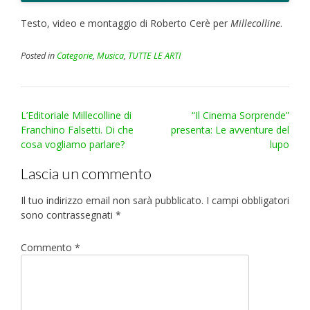
Testo, video e montaggio di Roberto Cerè per
Millecolline
.
Posted in
Categorie
,
Musica
,
TUTTE LE ARTI
Post
L’Editoriale Millecolline di
“Il Cinema Sorprende”
navigation
Franchino Falsetti. Di che
presenta: Le avventure del
cosa vogliamo parlare?
lupo
Lascia un commento
Il tuo indirizzo email non sarà pubblicato.
I campi obbligatori
sono contrassegnati
*
Commento
*