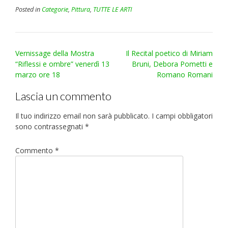
Posted in
Categorie
,
Pittura
,
TUTTE LE ARTI
Post
Vernissage della Mostra
Il Recital poetico di Miriam
navigation
“Riflessi e ombre” venerdì 13
Bruni, Debora Pometti e
marzo ore 18
Romano Romani
Lascia un commento
Il tuo indirizzo email non sarà pubblicato.
I campi obbligatori
sono contrassegnati
*
Commento
*