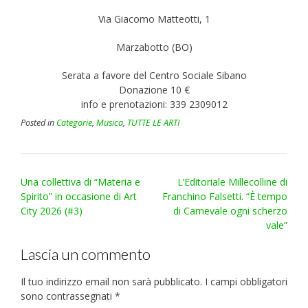
Via Giacomo Matteotti, 1
Marzabotto (BO)
Serata a favore del Centro Sociale Sibano
Donazione 10 €
info e prenotazioni: 339 2309012
Posted in
Categorie
,
Musica
,
TUTTE LE ARTI
Post
Una collettiva di “Materia e
L’Editoriale Millecolline di
navigation
Spirito” in occasione di Art
Franchino Falsetti. “È tempo
City 2026 (#3)
di Carnevale ogni scherzo
vale”
Lascia un commento
Il tuo indirizzo email non sarà pubblicato.
I campi obbligatori
sono contrassegnati
*