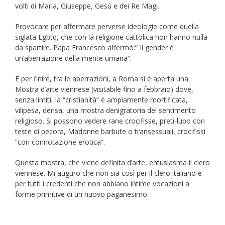
volti di Maria, Giuseppe, Gesù e dei Re Magi.
Provocare per affermare perverse ideologie come quella
siglata Lgbtq, che con la religione cattolica non hanno nulla
da spartire. Papa Francesco affermò:” Il gender è
un’aberrazione della mente umana”.
E per finire, tra le aberrazioni, a Roma si è aperta una
Mostra d’arte viennese (visitabile fino a febbraio) dove,
senza limiti, la “cristianità” è ampiamente mortificata,
vilipesa, derisa, una mostra denigratoria del sentimento
religioso. Si possono vedere rane crocifisse, preti-lupo con
teste di pecora, Madonne barbute o transessuali, crocifissi
“con connotazione erotica”.
Questa mostra, che viene definita d’arte, entusiasma il clero
viennese. Mi auguro che non sia così per il clero italiano e
per tutti i credenti che non abbiano intime vocazioni a
forme primitive di un nuovo paganesimo.