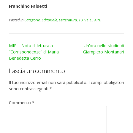
Franchino Falsetti
Posted in
Categorie
,
Editoriale
,
Letteratura
,
TUTTE LE ARTI
Post
MIP – Nota di lettura a
Un’ora nello studio di
navigation
“Corrispondenze” di Maria
Giampiero Montanari
Benedetta Cerro
Lascia un commento
Il tuo indirizzo email non sarà pubblicato.
I campi obbligatori
sono contrassegnati
*
Commento
*