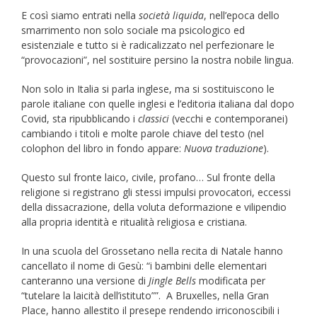
E così siamo entrati nella
società liquida
, nell’epoca dello
smarrimento non solo sociale ma psicologico ed
esistenziale e tutto si è radicalizzato nel perfezionare le
“provocazioni”, nel sostituire persino la nostra nobile lingua.
Non solo in Italia si parla inglese, ma si sostituiscono le
parole italiane con quelle inglesi e l’editoria italiana dal dopo
Covid, sta ripubblicando i
classici
(vecchi e contemporanei)
cambiando i titoli e molte parole chiave del testo (nel
colophon del libro in fondo appare:
Nuova traduzione
).
Questo sul fronte laico, civile, profano… Sul fronte della
religione si registrano gli stessi impulsi provocatori, eccessi
della dissacrazione, della voluta deformazione e vilipendio
alla propria identità e ritualità religiosa e cristiana.
In una scuola del Grossetano nella recita di Natale hanno
cancellato il nome di Gesù: “i bambini delle elementari
canteranno una versione di
Jingle Bells
modificata per
“tutelare la laicità dell’istituto””. A Bruxelles, nella Gran
Place, hanno allestito il presepe rendendo irriconoscibili i