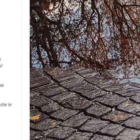
i
il
me
che le