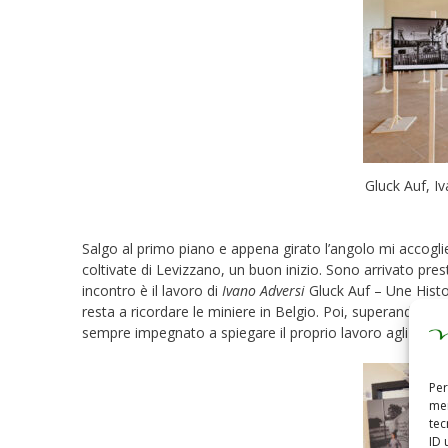
Gluck Auf, I
Salgo al primo piano e appena girato l’angolo mi accoglie l
coltivate di Levizzano, un buon inizio. Sono arrivato pre
incontro è il lavoro di
Ivano Adversi
Gluck Auf – Une Histoir
resta a ricordare le miniere in Belgio. Poi, superando la s
sempre impegnato a spiegare il proprio lavoro agli ospit
Per
mem
tec
ID 