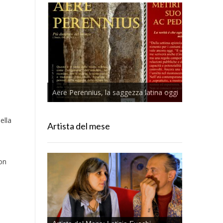
Aere Perennius, la saggezza latina oggi
ella
Artista del mese
on