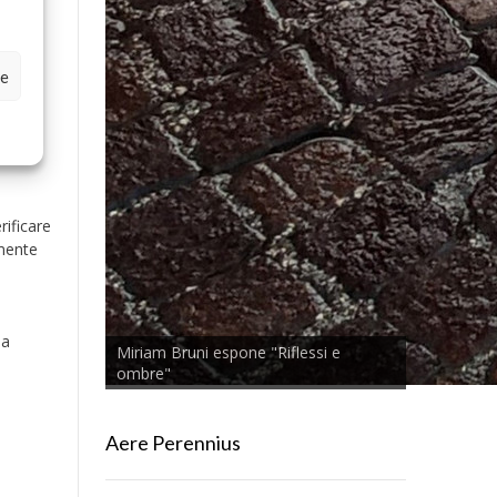
ze
rificare
lmente
la
Miriam Bruni espone "Riflessi e
ombre"
Aere Perennius