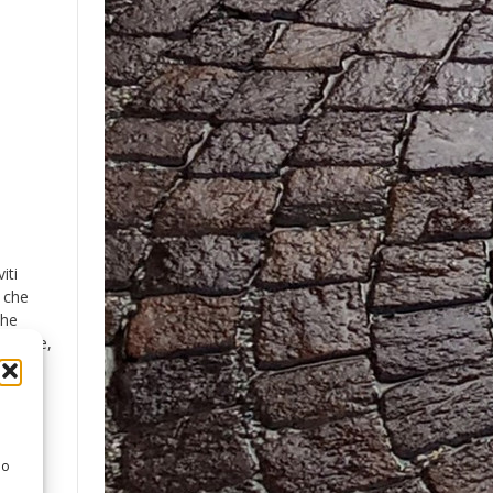
iti
a che
che
lli
che,
 o