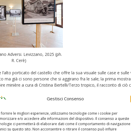
vano Adversi. Levizzano, 2025 (ph.
R. Cerè)
’alto porticato del castello che offre la sua visuale sulle case e sulle v
sto ma già ci sono persone che si aggirano fra le sale; la prima mostr
e minière a cura di Cristina Bertelli/Terzo tropico, il racconto di ciò 
oglia della grande sala si entra nella raccolta fotografica
Ivano Venture
i, presenta un progetto contemporaneo: “This is Palestine”.
Gestisci Consenso
 fornire le migliori esperienze, utilizziamo tecnologie come i cookie per
orizzare e/o accedere alle informazioni del dispositivo. Il consenso a queste
nologie ci permetterà di elaborare dati come il comportamento di navigazione
unici su questo sito. Non acconsentire o ritirare il consenso può influire