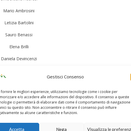
Mario Ambrosini
Letizia Bartolini
Sauro Benassi
Elena Brilli
Daniela Devincenzi
Marco Di Mauro
Gestisci Consenso
Giacoma Dinelli
 fornire le migliori esperienze, utilizziamo tecnologie come i cookie per
Roberto Gaetani
orizzare e/o accedere alle informazioni del dispositivo. Il consenso a queste
nologie ci permetterà di elaborare dati come il comportamento di navigazione
Imelde Gentili
unici su questo sito. Non acconsentire o ritirare il consenso può influire
ativamente su alcune caratteristiche e funzioni.
Antonella Giacomozzi
Accetta
Nega
Visualizza le preferen
Nadia Gruppi