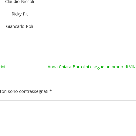
Claudio Niccoli
Ricky Pit
Giancarlo Poli
ini
Anna Chiara Bartolini esegue un brano di Vil
atori sono contrassegnati
*