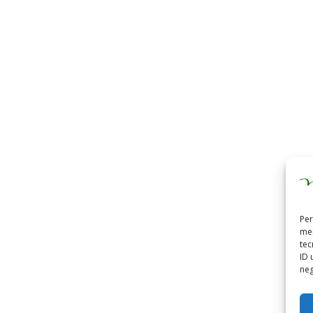
Per
mem
tec
ID 
neg