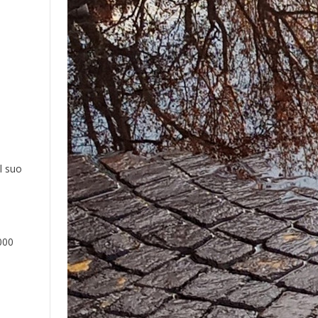
l suo
000