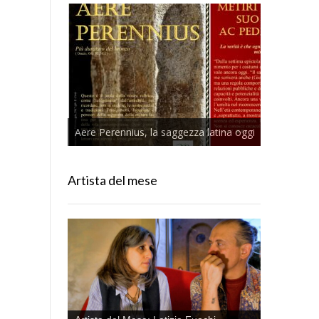
Aere Perennius, la saggezza latina oggi
Artista del mese