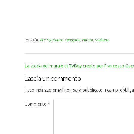
Posted in
Arti Figurative
,
Categorie
,
Pittura
,
Scultura
Post
La storia del murale di TVBoy creato per Francesco Gucc
navigation
Lascia un commento
Il tuo indirizzo email non sarà pubblicato.
I campi obblig
Commento
*