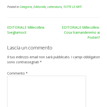
Posted in
Categorie
,
Editoriale
,
Letteratura
,
TUTTE LE ARTI
Post
EDITORIALE Millecolline.
EDITORIALE Millecolline.
navigation
Svegliamoci!
Cosa tramanderemo ai
Posteri?
Lascia un commento
Il tuo indirizzo email non sarà pubblicato.
I campi obbligatori
sono contrassegnati
*
Commento
*