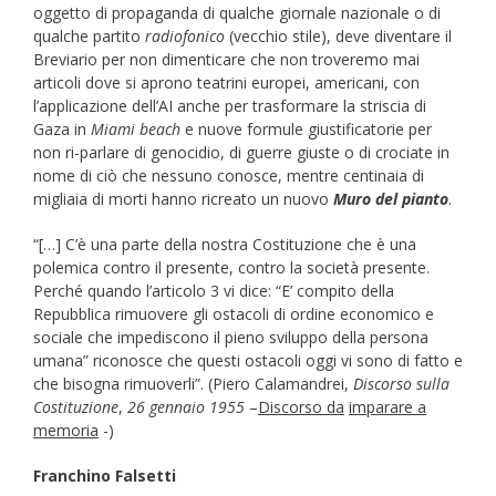
oggetto di propaganda di qualche giornale nazionale o di
qualche partito
radiofonico
(vecchio stile), deve diventare il
Breviario per non dimenticare che non troveremo mai
articoli dove si aprono teatrini europei, americani, con
l’applicazione dell’AI anche per trasformare la striscia di
Gaza in
Miami beach
e nuove formule giustificatorie per
non ri-parlare di genocidio, di guerre giuste o di crociate in
nome di ciò che nessuno conosce, mentre centinaia di
migliaia di morti hanno ricreato un nuovo
Muro del pianto
.
“[…] C’è una parte della nostra Costituzione che è una
polemica contro il presente, contro la società presente.
Perché quando l’articolo 3 vi dice: “E’ compito della
Repubblica rimuovere gli ostacoli di ordine economico e
sociale che impediscono il pieno sviluppo della persona
umana” riconosce che questi ostacoli oggi vi sono di fatto e
che bisogna rimuoverli”. (Piero Calamandrei,
Discorso sulla
Costituzione
,
26 gennaio 1955
–
Discorso da
imparare a
memoria
-)
Franchino Falsetti