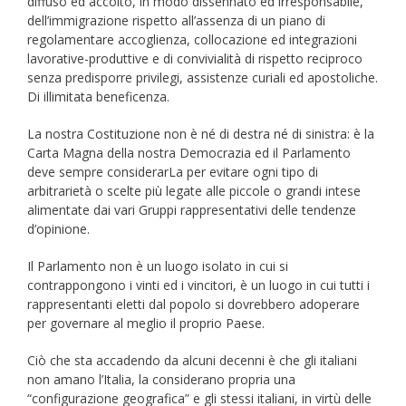
diffuso ed accolto, in modo dissennato ed irresponsabile,
dell’immigrazione rispetto all’assenza di un piano di
regolamentare accoglienza, collocazione ed integrazioni
lavorative-produttive e di convivialità di rispetto reciproco
senza predisporre privilegi, assistenze curiali ed apostoliche.
Di illimitata beneficenza.
La nostra Costituzione non è né di destra né di sinistra: è la
Carta Magna della nostra Democrazia ed il Parlamento
deve sempre considerarLa per evitare ogni tipo di
arbitrarietà o scelte più legate alle piccole o grandi intese
alimentate dai vari Gruppi rappresentativi delle tendenze
d’opinione.
Il Parlamento non è un luogo isolato in cui si
contrappongono i vinti ed i vincitori, è un luogo in cui tutti i
rappresentanti eletti dal popolo si dovrebbero adoperare
per governare al meglio il proprio Paese.
Ciò che sta accadendo da alcuni decenni è che gli italiani
non amano l’Italia, la considerano propria una
“configurazione geografica” e gli stessi italiani, in virtù delle