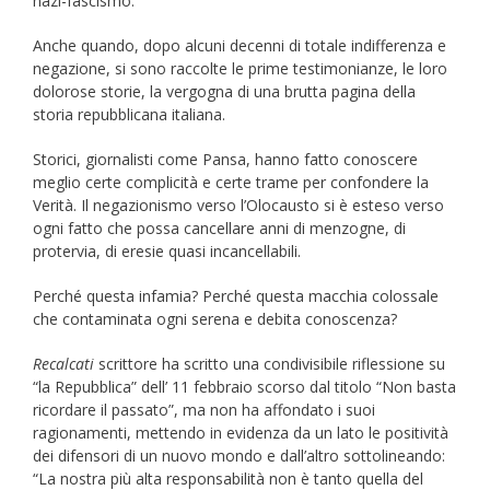
nazi-fascismo.
Anche quando, dopo alcuni decenni di totale indifferenza e
negazione, si sono raccolte le prime testimonianze, le loro
dolorose storie, la vergogna di una brutta pagina della
storia repubblicana italiana.
Storici, giornalisti come Pansa, hanno fatto conoscere
meglio certe complicità e certe trame per confondere la
Verità. Il negazionismo verso l’Olocausto si è esteso verso
ogni fatto che possa cancellare anni di menzogne, di
protervia, di eresie quasi incancellabili.
Perché questa infamia? Perché questa macchia colossale
che contaminata ogni serena e debita conoscenza?
Recalcati
scrittore ha scritto una condivisibile riflessione su
“la Repubblica” dell’ 11 febbraio scorso dal titolo “Non basta
ricordare il passato”, ma non ha affondato i suoi
ragionamenti, mettendo in evidenza da un lato le positività
dei difensori di un nuovo mondo e dall’altro sottolineando:
“La nostra più alta responsabilità non è tanto quella del