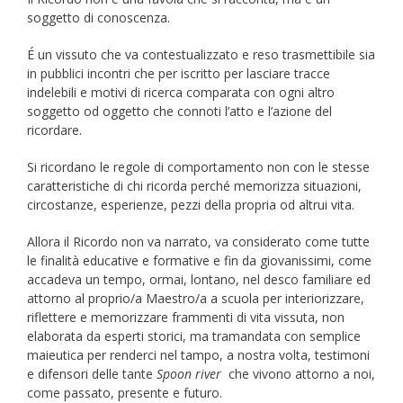
soggetto di conoscenza.
É un vissuto che va contestualizzato e reso trasmettibile sia
in pubblici incontri che per iscritto per lasciare tracce
indelebili e motivi di ricerca comparata con ogni altro
soggetto od oggetto che connoti l’atto e l’azione del
ricordare.
Si ricordano le regole di comportamento non con le stesse
caratteristiche di chi ricorda perché memorizza situazioni,
circostanze, esperienze, pezzi della propria od altrui vita.
Allora il Ricordo non va narrato, va considerato come tutte
le finalità educative e formative e fin da giovanissimi, come
accadeva un tempo, ormai, lontano, nel desco familiare ed
attorno al proprio/a Maestro/a a scuola per interiorizzare,
riflettere e memorizzare frammenti di vita vissuta, non
elaborata da esperti storici, ma tramandata con semplice
maieutica per renderci nel tampo, a nostra volta, testimoni
e difensori delle tante
Spoon river
che vivono attorno a noi,
come passato, presente e futuro.