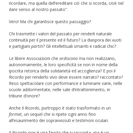
ricordare, ma quella dell’ereditare ciò che si ricorda, cioè nel
dare senso al nostro passato”.
Vero! Ma chi garantisce questo passaggio?
Chi trasmette i valori del passato per renderli naturale
continuità per il presente ed il futuro? La diaspora dei vuoti
e partigiani
partiti
? Gli intellettuali smarriti e radical chic?
Le libere Associazioni che
ardiscono
ma non realizzano,
autonomamente, le loro specificità se non in nome della
ipocrita retorica della solidarietà ed accoglienza? E poi il
Ricordo per renderlo vivo deve essere narrato? raccontato?
Reso spettacolare con performance e luminarie varie, nelle
scuole addormentate, nelle sale d’intrattenimento, in
tribune d’onore?
Anche il
Ricordo
, purtroppo è stato trasformato in un
format
, un sequel che si ripete ogni anno fino
all’esaurimento dei sopravvissuti e testimoni oculari.
Il Ricordo non è una favola che si racconta, ma è un