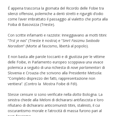
É appena trascorsa la giornata del Ricordo delle Fobie tra
silenzi offensivi, polemiche a denti stretti e rigurgiti d’odio
come l’aver imbrattato il passaggio al vialetto che porta alla
Foiba di Basovizza (Trieste).
Con scritte infamanti e razziste: Inneggiavano ai motti titini:
“
Trst je nas
” (Trieste è nostra) e “
Smrt Fasizmu Svoboda
Norodom
” (Morte al fascismo, libertà al popolo).
E non basta alle parole toccanti e di giustizia per le vittime
delle Foibe, in Parlamento europeo scoppiava una vivace
polemica a seguito di una richiesta di
nove parlamentari
di
Slovenia e Croazia che scrivono alla Presidente Metsola:
”Completo disprezzo dei fatti, rappresentazione non
veritiera”. (Contro la Mostra Foibe di FdI).
Stesse censure si sono verificate nella
dotta
Bologna. La
sinistra chiede alla Meloni di dichiararsi antifascista e loro
rifiutano di dichiararsi anticomunisti titini, stalinisti, il cui
oscurantismo morale e l’atrocità di massa furono pari al