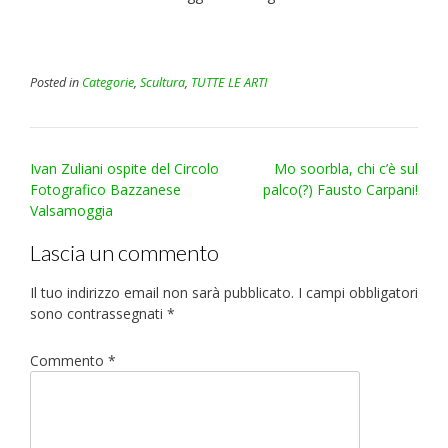
Posted in
Categorie
,
Scultura
,
TUTTE LE ARTI
Post
Ivan Zuliani ospite del Circolo
Mo soorbla, chi c’è sul
navigation
Fotografico Bazzanese
palco(?) Fausto Carpani!
Valsamoggia
Lascia un commento
Il tuo indirizzo email non sarà pubblicato.
I campi obbligatori
sono contrassegnati
*
Commento
*