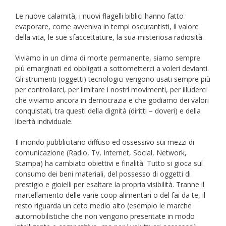
Le nuove calamità, i nuovi flagelli biblici hanno fatto
evaporare, come avveniva in tempi oscurantisti, il valore
della vita, le sue sfaccettature, la sua misteriosa radiosità.
Viviamo in un clima di morte permanente, siamo sempre
più emarginati ed obbligati a sottometterci a voleri devianti.
Gli strumenti (oggetti) tecnologici vengono usati sempre più
per controllarci, per limitare i nostri movimenti, per illuderci
che viviamo ancora in democrazia e che godiamo dei valori
conquistati, tra questi della dignità (diritti – doveri) e della
libertà individuale.
Il mondo pubblicitario diffuso ed ossessivo sui mezzi di
comunicazione (Radio, Tv, Internet, Social, Network,
Stampa) ha cambiato obiettivi e finalità. Tutto si gioca sul
consumo dei beni materiali, del possesso di oggetti di
prestigio e gioielli per esaltare la propria visibilità. Tranne il
martellamento delle varie coop alimentari o del fai da te, il
resto riguarda un ceto medio alto (esempio le marche
automobilistiche che non vengono presentate in modo