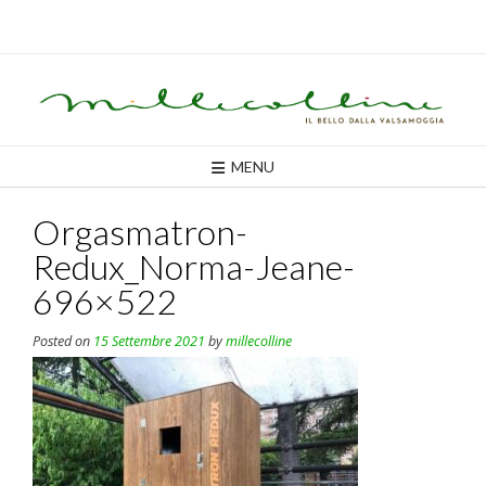
Skip
to
content
MENU
Orgasmatron-
Redux_Norma-Jeane-
696×522
Posted on
15 Settembre 2021
by
millecolline