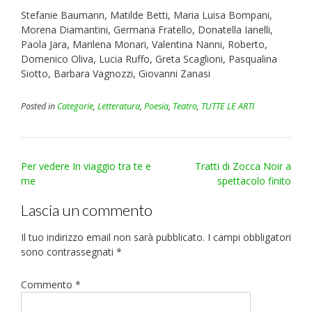
Stefanie Baumann, Matilde Betti, Maria Luisa Bompani,
Morena Diamantini, Germana Fratello, Donatella Ianelli,
Paola Jara, Marilena Monari, Valentina Nanni, Roberto,
Domenico Oliva, Lucia Ruffo, Greta Scaglioni, Pasqualina
Siotto, Barbara Vagnozzi, Giovanni Zanasi
Posted in
Categorie
,
Letteratura
,
Poesia
,
Teatro
,
TUTTE LE ARTI
Post
Per vedere In viaggio tra te e
Tratti di Zocca Noir a
navigation
me
spettacolo finito
Lascia un commento
Il tuo indirizzo email non sarà pubblicato.
I campi obbligatori
sono contrassegnati
*
Commento
*