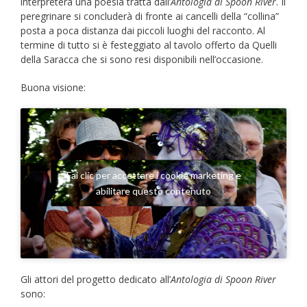
interpreterà una poesia tratta dall’
Antologia di Spoon River
. Il
peregrinare si concluderà di fronte ai cancelli della “collina”
posta a poca distanza dai piccoli luoghi del racconto. Al
termine di tutto si è festeggiato al tavolo offerto da Quelli
della Saracca che si sono resi disponibili nell’occasione.
Buona visione:
Fai clic per accettare i cookie marketing e
abilitare questo contenuto
Gli attori del progetto dedicato all’
Antologia di Spoon River
sono: