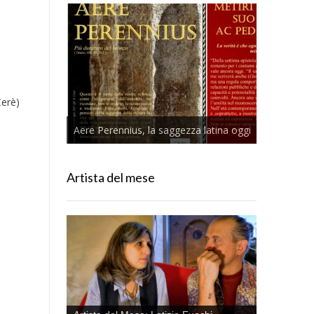
Cerè)
Aere Perennius, la saggezza latina oggi
Artista del mese