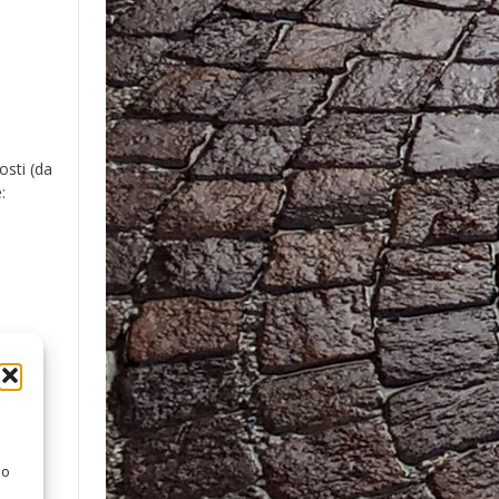
osti (da
:
 o