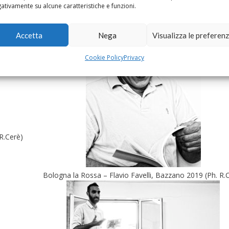
ativamente su alcune caratteristiche e funzioni.
R.Cerè)
Bologna la Rossa – Flavio Favelli, Bazzano 2019 (Ph. R.
Accetta
Nega
Visualizza le preferen
Cookie Policy
Privacy
R.Cerè)
Bologna la Rossa – Flavio Favelli, Bazzano 2019 (Ph. R.