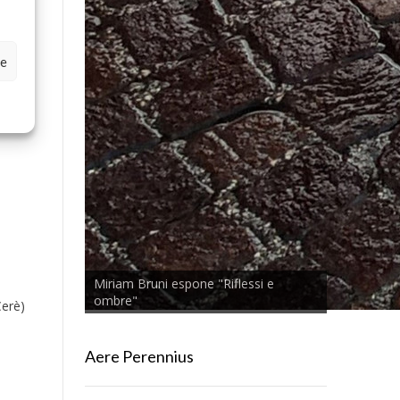
Cerè)
ze
Miriam Bruni espone "Riflessi e
ombre"
Cerè)
Aere Perennius