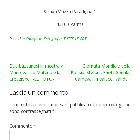
Strada Viazza Paradigna 1
43100 Parma
Posted in
Categorie
,
Fotografia
,
TUTTE LE ARTI
Post
Due bazzanesi in mostra a
Giornata Mondiale della
navigation
Mantova “La Materia e la
Poesia: Stefani, Erioli, Gentile,
Creazione” -LE FOTO-
Carnevali, Insalaco, Vandelli
Lascia un commento
Il tuo indirizzo email non sarà pubblicato.
I campi obbligatori
sono contrassegnati
*
Commento
*