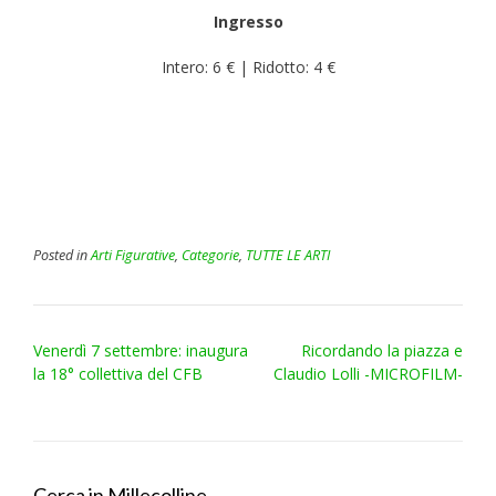
Ingresso
Intero: 6 € | Ridotto: 4 €
Posted in
Arti Figurative
,
Categorie
,
TUTTE LE ARTI
Post
Venerdì 7 settembre: inaugura
Ricordando la piazza e
navigation
la 18° collettiva del CFB
Claudio Lolli -MICROFILM-
Cerca in Millecolline