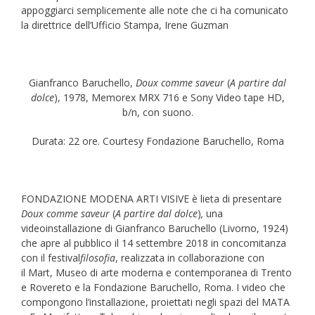
appoggiarci semplicemente alle note che ci ha comunicato
la direttrice dell’Ufficio Stampa, Irene Guzman
Gianfranco Baruchello,
Doux comme saveur
(
A partire dal
dolce
), 1978, Memorex MRX 716 e Sony Video tape HD,
b/n, con suono.
Durata: 22 ore. Courtesy Fondazione Baruchello, Roma
FONDAZIONE MODENA ARTI VISIVE è lieta di presentare
Doux comme saveur
(
A partire dal dolce
)
,
una
videoinstallazione di Gianfranco Baruchello (Livorno, 1924)
che apre al pubblico il 14 settembre 2018 in concomitanza
con il festival
filosofia
, realizzata in collaborazione con
il Mart, Museo di arte moderna e contemporanea di Trento
e Rovereto e la Fondazione Baruchello, Roma. I video che
compongono l’installazione, proiettati negli spazi del MATA