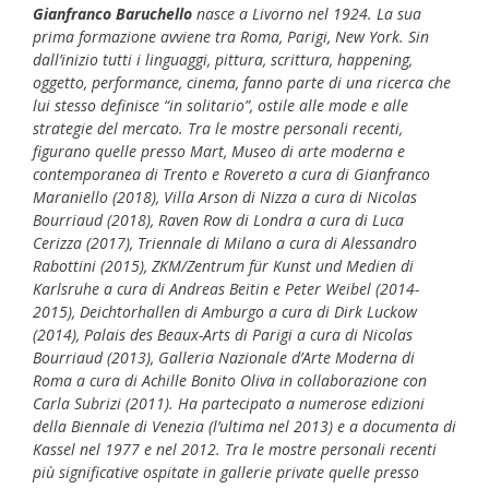
Gianfranco Baruchello
nasce a Livorno nel 1924. La sua
prima formazione avviene tra Roma, Parigi, New York. Sin
dall’inizio tutti i linguaggi, pittura, scrittura, happening,
oggetto, performance, cinema, fanno parte di una ricerca che
lui stesso definisce “in solitario”, ostile alle mode e alle
strategie del mercato. Tra le mostre personali recenti,
figurano quelle presso Mart, Museo di arte moderna e
contemporanea di Trento e Rovereto a cura di Gianfranco
Maraniello (2018), Villa Arson di Nizza a cura di Nicolas
Bourriaud (2018), Raven Row di Londra a cura di Luca
Cerizza (2017), Triennale di Milano a cura di Alessandro
Rabottini (2015), ZKM/Zentrum für Kunst und Medien di
Karlsruhe a cura di Andreas Beitin e Peter Weibel (2014-
2015), Deichtorhallen di Amburgo a cura di Dirk Luckow
(2014), Palais des Beaux-Arts di Parigi a cura di Nicolas
Bourriaud (2013), Galleria Nazionale d’Arte Moderna di
Roma a cura di Achille Bonito Oliva in collaborazione con
Carla Subrizi (2011). Ha partecipato a numerose edizioni
della Biennale di Venezia (l’ultima nel 2013) e a documenta di
Kassel nel 1977 e nel 2012. Tra le mostre personali recenti
più significative ospitate in gallerie private quelle presso