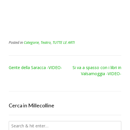
Posted in
Categorie
,
Teatro
,
TUTTE LE ARTI
Post
Gente della Saracca -VIDEO-
Si va a spasso con i libri in
navigation
Valsamoggia -VIDEO-
Cerca in Millecolline