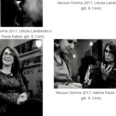
Nessun Dorma 2017, Letizia Lamber
(ph. R. Cerè)
ma 2017, Letizia Lambertini e
a Paola Babini. (ph. R. Cerè)
Nessun Dorma 2017, Valeria Paola B
(ph. R. Cerè)