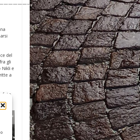
——————————————————————————————
una
arsi
ice del
ra gli
 Nikli e
itte a
e foto
 o