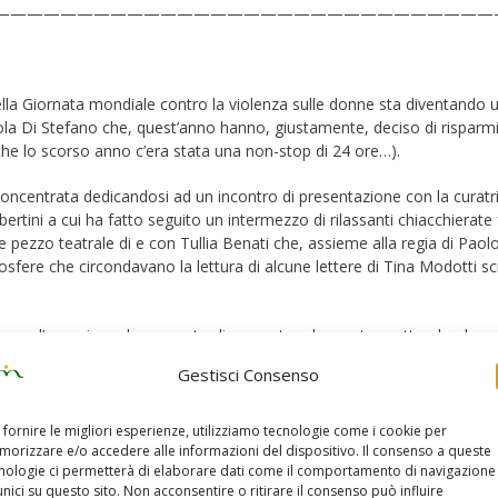
——————————————————————————————
ella Giornata mondiale contro la violenza sulle donne sta diventando 
Paola Di Stefano che, quest’anno hanno, giustamente, deciso di risparmi
che lo scorso anno c’era stata una non-stop di 24 ore…).
ù concentrata dedicandosi ad un incontro di presentazione con la curatr
bertini a cui ha fatto seguito un intermezzo di rilassanti chiacchierate f
 pezzo teatrale di e con Tullia Benati che, assieme alla regia di Paolo
sfere che circondavano la lettura di alcune lettere di Tina Modotti scr
 e, per l’occasione, ho pensato di raccontare la serata scattando alcun
Gestisci Consenso
 fornire le migliori esperienze, utilizziamo tecnologie come i cookie per
orizzare e/o accedere alle informazioni del dispositivo. Il consenso a queste
nologie ci permetterà di elaborare dati come il comportamento di navigazione
unici su questo sito. Non acconsentire o ritirare il consenso può influire