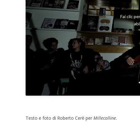
Fai clic p
ab
Testo e foto di Roberto Cerè per
Millecolline
.