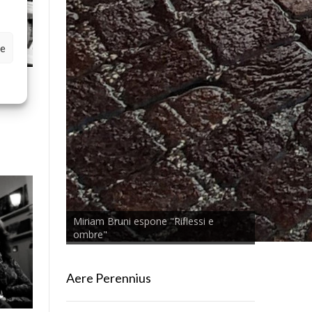
ze
h. R.
Miriam Bruni espone "Riflessi e
ombre"
Aere Perennius