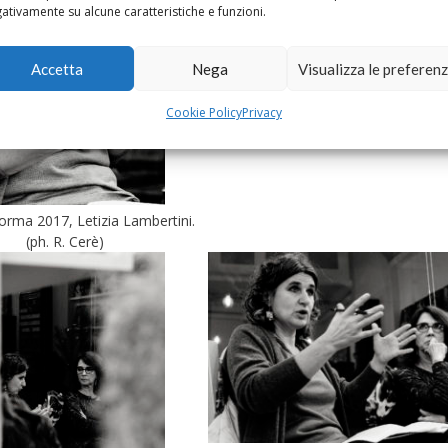
ativamente su alcune caratteristiche e funzioni.
Accetta
Nega
Visualizza le preferen
Nessun Dorma 2017, il pubblico. (p
Cookie Policy
Privacy
Cerè)
rma 2017, Letizia Lambertini.
(ph. R. Cerè)