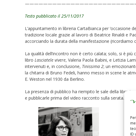
————————————————————————
Testo pubblicato il 25/11/2017
L’appuntamento in libreria CartaBianca per ‘occasione d
tradizione locale grazie al lavoro di Beatrice Rinaldi e 
accorciando la durata della manifestazione (ricordiamo 
La qualità dell’incontro non è certo calata; solo, si è pi
libro
Lasciatele vivere
, Valeria Paola Babini, e Letizia Lam
intervenuti e, in conclusione,
Tinissima 2
; un emozionante
la chitarra di Bruno Fedeli, hanno messo in scene le atmo
E. Weston nel 1930 da Berlino.
La presenza di pubblico ha riempito le sale della libreria
e pubblicarle prima del video racconto sulla serata.
Per
mem
tec
ID 