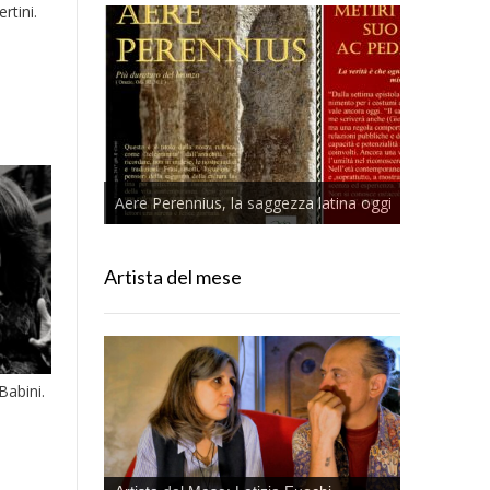
tini.
Aere Perennius, la saggezza latina oggi
Artista del mese
abini.