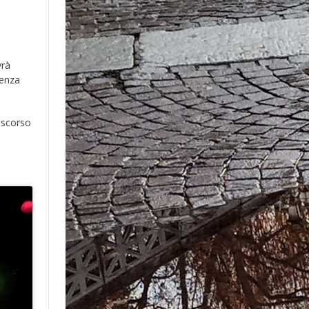
vrà
senza
 scorso