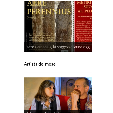
Aere Perennius, la saggezza latina oggi
Artista del mese