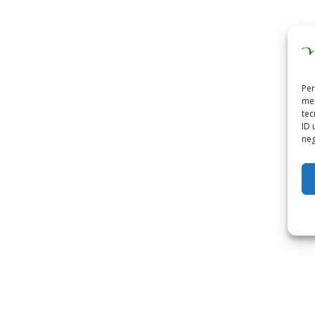
Per
mem
tec
ID 
neg