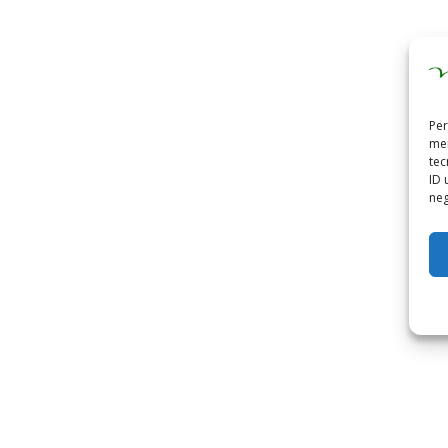
Per
mem
tec
ID 
neg