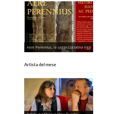
Aere Perennius, la saggezza latina oggi
Artista del mese