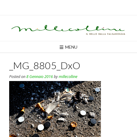
Skip
to
content
MENU
_MG_8805_DxO
Posted on
8 Gennaio 2016
by
millecolline